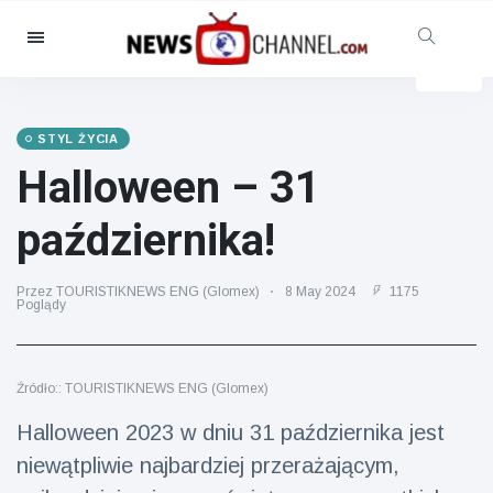
Kategorie
Aktualności
(4825)
Opieka społeczna i zabawa
STYL ŻYCIA
(155)
Halloween – 31
Kino i telewizja
(81)
października!
Sport
(237)
Gwiazdy
(13938)
Przez TOURISTIKNEWS ENG (Glomex)
8 May 2024
1175
Poglądy
Moda i piękno
(122)
Samochody i silnik
(5997)
Żywność i picie
(79)
Źródło:: TOURISTIKNEWS ENG (Glomex)
Gry
(160)
Halloween 2023 w dniu 31 października jest
Styl życia
(121)
niewątpliwie najbardziej przerażającym,
Zdrowie i sprawność