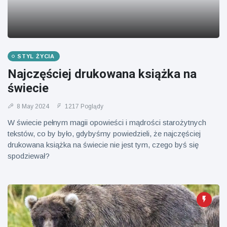
Mężczyzna z
brytyjskim
Florydy
zoo od 14 lat
aresztowany
16 July
173
po odpaleniu
Poglądy
fajerwerków
z jadącego
STYL ŻYCIA
samochodu
Najczęściej drukowana książka na
świecie
8 May 2024
1217 Poglądy
W świecie pełnym magii opowieści i mądrości starożytnych
tekstów, co by było, gdybyśmy powiedzieli, że najczęściej
drukowana książka na świecie nie jest tym, czego byś się
spodziewał?