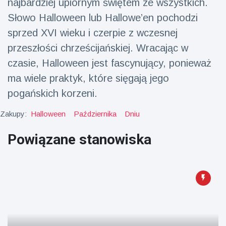
najbardziej upiornym świętem ze wszystkich.
fizyczna
Słowo Halloween lub Hallowe’en pochodzi
(73)
sprzed XVI wieku i czerpie z wczesnej
Podróże i przygody
(77)
przeszłości chrześcijańskiej. Wracając w
czasie, Halloween jest fascynujący, ponieważ
Najnowsze
ma wiele praktyk, które sięgają jego
wiadomości
pogańskich korzeni.
Zakupy:
Halloween
Października
Dniu
Ucieczka z
'kajdanek'
magika
Powiązane stanowiska
16 July
205
rozbawiła
Poglądy
publiczność
Konserywiści
świętują
narodziny
16 July
195
pierwszego
Poglądy
tapira
nizinne w