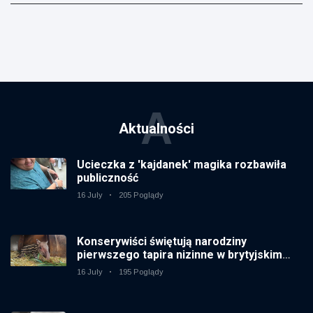
A
Aktualności
Ucieczka z 'kajdanek' magika rozbawiła
publiczność
16 July
205 Poglądy
Konserywiści świętują narodziny
pierwszego tapira nizinne w brytyjskim
zoo od 14 lat
16 July
195 Poglądy