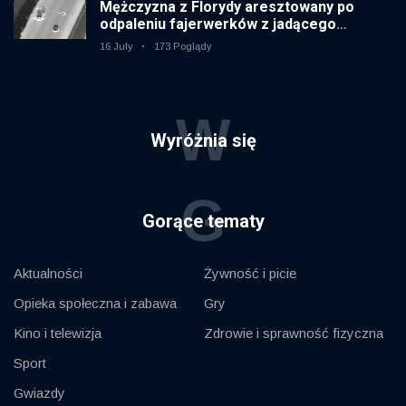
Mężczyzna z Florydy aresztowany po
odpaleniu fajerwerków z jadącego
samochodu
16 July
173 Poglądy
W
Wyróżnia się
G
Gorące tematy
Aktualności
Żywność i picie
Opieka społeczna i zabawa
Gry
Kino i telewizja
Zdrowie i sprawność fizyczna
Sport
Gwiazdy