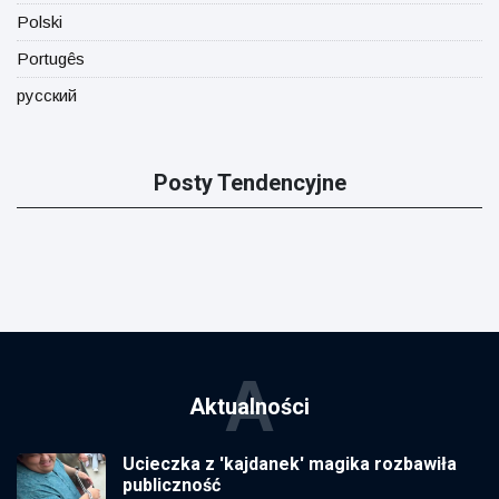
Polski
Portugês
русский
Posty Tendencyjne
A
Aktualności
Ucieczka z 'kajdanek' magika rozbawiła
publiczność