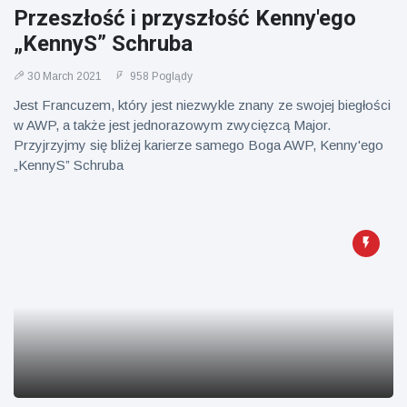
Mężczyzna z
brytyjskim
Przeszłość i przyszłość Kenny'ego
Florydy
zoo od 14 lat
aresztowany
„KennyS” Schruba
16 July
173
po odpaleniu
Poglądy
fajerwerków
30 March 2021
958 Poglądy
z jadącego
samochodu
Jest Francuzem, który jest niezwykle znany ze swojej biegłości
w AWP, a także jest jednorazowym zwycięzcą Major.
Przyjrzyjmy się bliżej karierze samego Boga AWP, Kenny'ego
„KennyS” Schruba