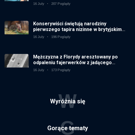
16 July
207 Poglądy
Konserywiści świętują narodziny
pierwszego tapira nizinne w brytyjskim
zoo od 14 lat
16 July
196 Poglądy
Mężczyzna z Florydy aresztowany po
odpaleniu fajerwerków z jadącego
samochodu
16 July
173 Poglądy
W
Wyróżnia się
G
Gorące tematy