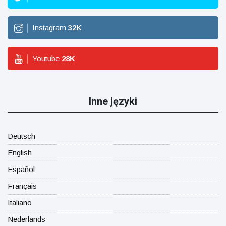
Instagram
32
K
Youtube
28
K
Inne języki
Deutsch
English
Español
Français
Italiano
Nederlands