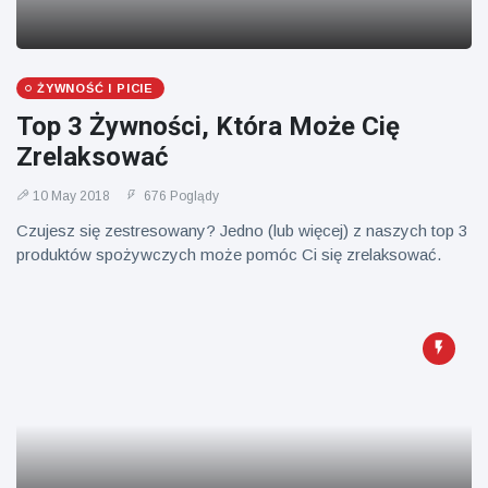
Mężczyzna z
brytyjskim
Florydy
zoo od 14 lat
aresztowany
16 July
173
po odpaleniu
Poglądy
fajerwerków
ŻYWNOŚĆ I PICIE
z jadącego
Top 3 Żywności, Która Może Cię
samochodu
Zrelaksować
10 May 2018
676 Poglądy
Czujesz się zestresowany? Jedno (lub więcej) z naszych top 3
produktów spożywczych może pomóc Ci się zrelaksować.