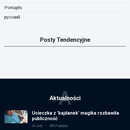
Portugês
русский
Posty Tendencyjne
A
Aktualności
Ucieczka z 'kajdanek' magika rozbawiła
publiczność
16 July
205 Poglądy