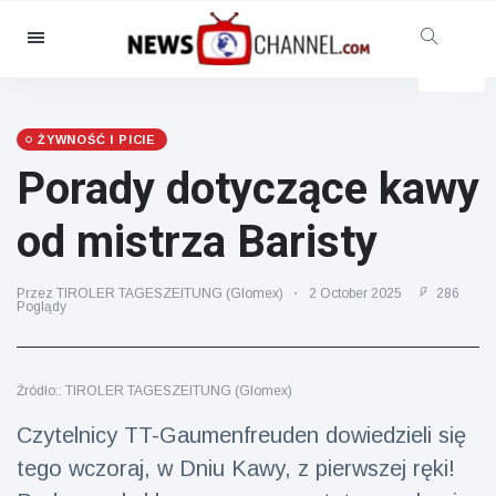
Kategorie
Aktualności
(4825)
Opieka społeczna i zabawa
ŻYWNOŚĆ I PICIE
(155)
Porady dotyczące kawy
Kino i telewizja
(81)
od mistrza Baristy
Sport
(237)
Gwiazdy
(13938)
Przez TIROLER TAGESZEITUNG (Glomex)
2 October 2025
286
Poglądy
Moda i piękno
(122)
Samochody i silnik
(5997)
Żywność i picie
(79)
Źródło:: TIROLER TAGESZEITUNG (Glomex)
Gry
(160)
Czytelnicy TT-Gaumenfreuden dowiedzieli się
Styl życia
(121)
tego wczoraj, w Dniu Kawy, z pierwszej ręki!
Zdrowie i sprawność