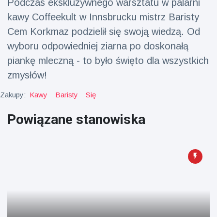
Podczas ekskluzywnego warsztatu w palarni
fizyczna
kawy Coffeekult w Innsbrucku mistrz Baristy
(73)
Cem Korkmaz podzielił się swoją wiedzą. Od
Podróże i przygody
(77)
wyboru odpowiedniej ziarna po doskonałą
piankę mleczną - to było święto dla wszystkich
Najnowsze
zmysłów!
wiadomości
Zakupy:
Kawy
Baristy
Się
Ucieczka z
Powiązane stanowiska
'kajdanek'
magika
16 July
205
rozbawiła
Poglądy
publiczność
Konserywiści
świętują
narodziny
16 July
195
pierwszego
Poglądy
tapira
nizinne w