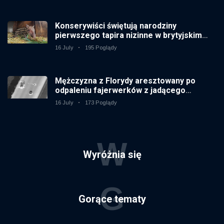
Konserywiści świętują narodziny
pierwszego tapira nizinne w brytyjskim
zoo od 14 lat
16 July
195 Poglądy
Mężczyzna z Florydy aresztowany po
odpaleniu fajerwerków z jadącego
samochodu
16 July
173 Poglądy
W
Wyróżnia się
G
Gorące tematy