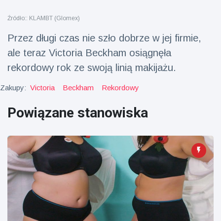
fizyczna
Źródło:: KLAMBT (Glomex)
(73)
Przez długi czas nie szło dobrze w jej firmie,
Podróże i przygody
(77)
ale teraz Victoria Beckham osiągnęła
rekordowy rok ze swoją linią makijażu.
Najnowsze
wiadomości
Zakupy:
Victoria
Beckham
Rekordowy
Powiązane stanowiska
Ucieczka z
'kajdanek'
magika
16 July
206
rozbawiła
Poglądy
publiczność
Konserywiści
świętują
narodziny
16 July
195
pierwszego
Poglądy
tapira
nizinne w