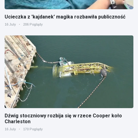
Ucieczka z 'kajdanek' magika rozbawiła publiczność
16 July
206 Poglądy
Dźwig stoczniowy rozbija się w rzece Cooper koło
Charleston
16 July
170 Poglądy