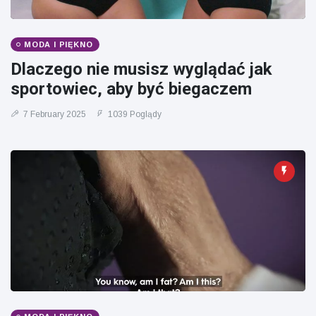
Mężczyzna z
brytyjskim
Florydy
zoo od 14 lat
aresztowany
16 July
173
po odpaleniu
Poglądy
MODA I PIĘKNO
fajerwerków
Dlaczego nie musisz wyglądać jak
z jadącego
samochodu
sportowiec, aby być biegaczem
7 February 2025
1039 Poglądy