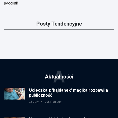
русский
Posty Tendencyjne
A
Aktualności
Ucieczka z 'kajdanek' magika rozbawiła
publiczność
16 July
205 Poglądy