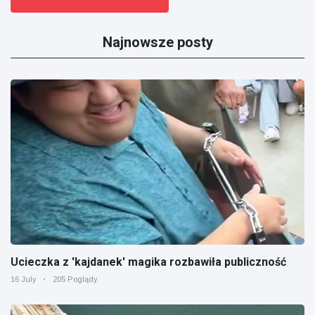
Najnowsze posty
Ucieczka z 'kajdanek' magika rozbawiła publiczność
16 July
205 Poglądy