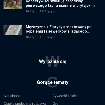
Konserywiści świętują narodziny
pierwszego tapira nizinne w brytyjskim
zoo od 14 lat
16 July
195 Poglądy
Mężczyzna z Florydy aresztowany po
odpaleniu fajerwerków z jadącego
samochodu
16 July
173 Poglądy
W
Wyróżnia się
G
Gorące tematy
Aktualności
Żywność i picie
Opieka społeczna i zabawa
Gry