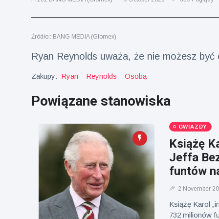
fizyczna
(73)
Podróże i przygody
(77)
Źródło:: BANG MEDIA (Glomex)
Ryan Reynolds uważa, że nie możesz być os
Najnowsze
Zakupy:
Ryan
Reynolds
Osobą
wiadomości
Powiązane stanowiska
Ucieczka z
'kajdanek'
GWIAZDY
magika
16 July
206
rozbawiła
Poglądy
Książę Ka
publiczność
Jeffa Be
Konserywiści
funtów n
świętują
narodziny
16 July
195
2 November 2
pierwszego
Poglądy
tapira
Książę Karol „
nizinne w
732 milionów f