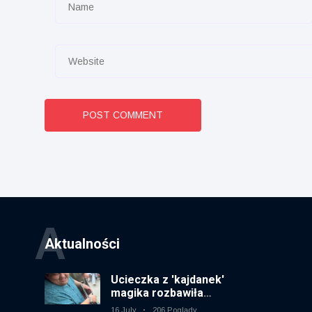
POST COMMENT
A
Aktualności
Ucieczka z 'kajdanek'
magika rozbawiła
publiczność
16 July
206 Poglądy