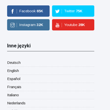
Facebook
65
K
Twitter
75
K
Instagram
32
K
Youtube
28
K
Inne języki
Deutsch
English
Español
Français
Italiano
Nederlands