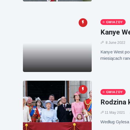
Mężczyzna z
brytyjskim
Florydy
zoo od 14 lat
aresztowany
16 July
173
po odpaleniu
Poglądy
fajerwerków
GWIAZDY
z jadącego
Kanye Wes
samochodu
8 June 2022
Kanye West pod
miesiącach ran
GWIAZDY
Rodzina 
11 May 2021
Według Gylesa 