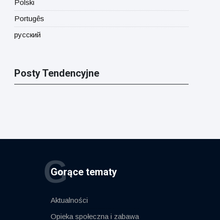
Polski
Portugês
русский
Posty Tendencyjne
G
Gorące tematy
Aktualności
Opieka społeczna i zabawa