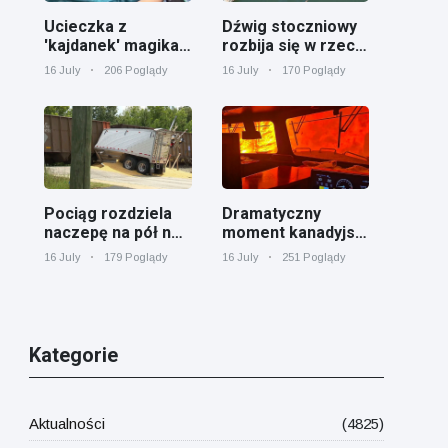
Ucieczka z
Dźwig stoczniowy
'kajdanek' magika
rozbija się w rzece
rozbawiła
Cooper koło
16 July
206 Poglądy
16 July
170 Poglądy
publiczność
Charleston
Pociąg rozdziela
Dramatyczny
naczepę na pół na
moment kanadyjski
przejeździe
pociąg towarowy
16 July
179 Poglądy
16 July
251 Poglądy
kolejowym w
otoczony przez
Georgii
pożar lasu w
Ontario
Kategorie
Aktualności
(4825)