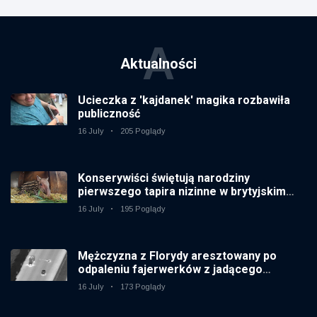
A
Aktualności
Ucieczka z 'kajdanek' magika rozbawiła
publiczność
16 July
205 Poglądy
Konserywiści świętują narodziny
pierwszego tapira nizinne w brytyjskim
zoo od 14 lat
16 July
195 Poglądy
Mężczyzna z Florydy aresztowany po
odpaleniu fajerwerków z jadącego
samochodu
16 July
173 Poglądy