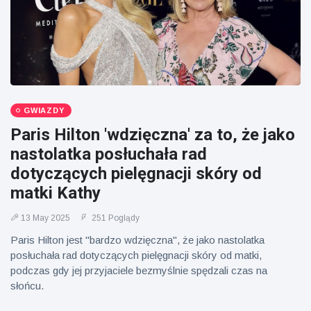
Mężczyzna z
brytyjskim
Florydy
zoo od 14 lat
aresztowany
16 July
173
po odpaleniu
Poglądy
fajerwerków
z jadącego
samochodu
GWIAZDY
Paris Hilton 'wdzięczna' za to, że jako
nastolatka posłuchała rad
dotyczących pielęgnacji skóry od
matki Kathy
13 May 2025
251 Poglądy
Paris Hilton jest "bardzo wdzięczna", że jako nastolatka
posłuchała rad dotyczących pielęgnacji skóry od matki,
podczas gdy jej przyjaciele bezmyślnie spędzali czas na
słońcu.