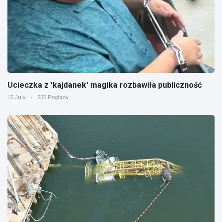
Ucieczka z 'kajdanek' magika rozbawiła publiczność
16 July
205 Poglądy