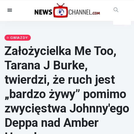
Kategorie
Aktualności
(4825)
Opieka społeczna i zabawa
GWIAZDY
(155)
Założycielka Me Too,
Kino i telewizja
(81)
Tarana J Burke,
Sport
(237)
Gwiazdy
(13938)
twierdzi, że ruch jest
Moda i piękno
(122)
„bardzo żywy” pomimo
Samochody i silnik
(5997)
zwycięstwa Johnny'ego
Żywność i picie
(79)
Gry
(160)
Deppa nad Amber
Styl życia
(121)
Zdrowie i sprawność