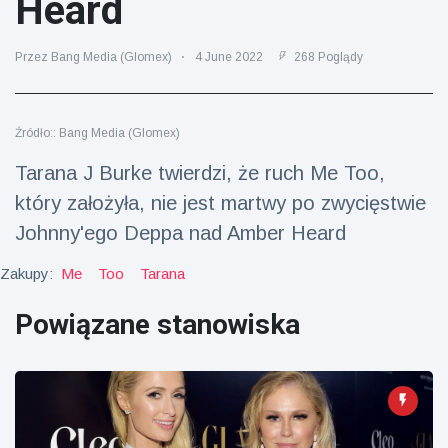
Heard
fizyczna
(73)
Przez Bang Media (Glomex)
4 June 2022
268 Poglądy
Podróże i przygody
(77)
Źródło:: Bang Media (Glomex)
Najnowsze
Tarana J Burke twierdzi, że ruch Me Too,
wiadomości
który założyła, nie jest martwy po zwycięstwie
Ucieczka z
Johnny'ego Deppa nad Amber Heard
'kajdanek'
magika
Zakupy:
Me
Too
Tarana
16 July
205
rozbawiła
Poglądy
publiczność
Powiązane stanowiska
Konserywiści
świętują
narodziny
16 July
195
pierwszego
Poglądy
tapira
nizinne w