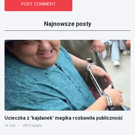
POST COMMENT
Najnowsze posty
Ucieczka z 'kajdanek' magika rozbawiła publiczność
16 July
206 Poglądy