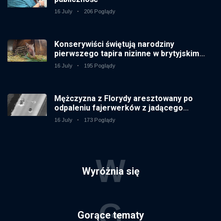
16 July
206 Poglądy
Konserywiści świętują narodziny
pierwszego tapira nizinne w brytyjskim
zoo od 14 lat
16 July
195 Poglądy
Mężczyzna z Florydy aresztowany po
odpaleniu fajerwerków z jadącego
samochodu
16 July
173 Poglądy
W
Wyróżnia się
G
Gorące tematy