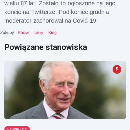
wieku 87 lat. Zostało to ogłoszone na jego
fizyczna
koncie na Twitterze. Pod koniec grudnia
(73)
moderator zachorował na Covid-19
Podróże i przygody
(77)
Zakupy:
Show
Larry
King
Najnowsze
Powiązane stanowiska
wiadomości
Ucieczka z
'kajdanek'
magika
16 July
206
rozbawiła
Poglądy
publiczność
Konserywiści
świętują
narodziny
16 July
195
pierwszego
Poglądy
tapira
nizinne w
GWIAZDY