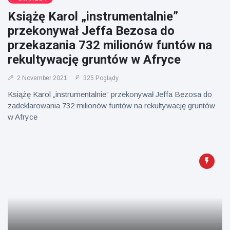
Mężczyzna z
brytyjskim
Florydy
zoo od 14 lat
Książę Karol „instrumentalnie”
aresztowany
16 July
173
przekonywał Jeffa Bezosa do
po odpaleniu
Poglądy
fajerwerków
przekazania 732 milionów funtów na
z jadącego
rekultywację gruntów w Afryce
samochodu
2 November 2021
325 Poglądy
Książę Karol „instrumentalnie” przekonywał Jeffa Bezosa do
zadeklarowania 732 milionów funtów na rekultywację gruntów
w Afryce