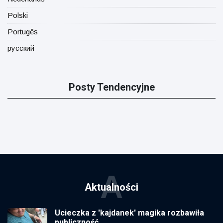
Polski
Portugês
русский
Posty Tendencyjne
A
Aktualności
Ucieczka z 'kajdanek' magika rozbawiła
publiczność