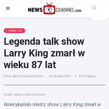
Kategorie
Aktualności
(4825)
Opieka społeczna i zabawa
GWIAZDY
(155)
Legenda talk show
Kino i telewizja
(81)
Larry King zmarł w
Sport
(237)
Gwiazdy
(13938)
wieku 87 lat
Moda i piękno
(122)
Przez spot on news (Glomex)
Samochody i silnik
(5997)
24 January 2021
176 Poglądy
Żywność i picie
(79)
Gry
(160)
Źródło:: spot on news (Glomex)
Styl życia
(121)
Amerykański mistrz show Larry King zmarł w
Zdrowie i sprawność