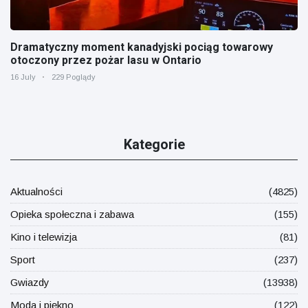
Dramatyczny moment kanadyjski pociąg towarowy
otoczony przez pożar lasu w Ontario
16 July
229 Poglądy
Kategorie
Aktualności
(4825)
Opieka społeczna i zabawa
(155)
Kino i telewizja
(81)
Sport
(237)
Gwiazdy
(13938)
Moda i piękno
(122)