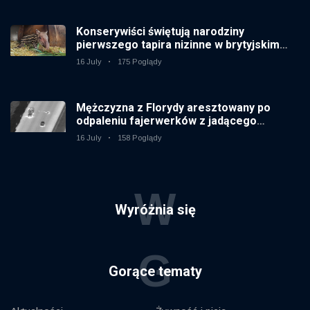
Konserywiści świętują narodziny
pierwszego tapira nizinne w brytyjskim
zoo od 14 lat
16 July
175 Poglądy
Mężczyzna z Florydy aresztowany po
odpaleniu fajerwerków z jadącego
samochodu
16 July
158 Poglądy
W
Wyróżnia się
G
Gorące tematy