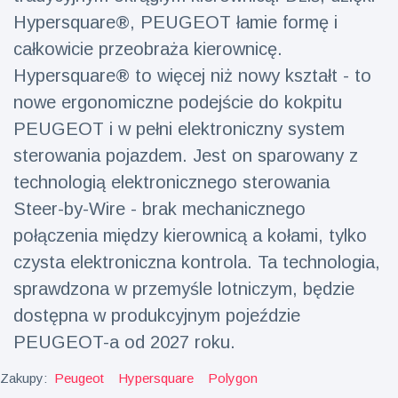
Mężczyzna z
brytyjskim
Florydy
Hypersquare®, PEUGEOT łamie formę i
zoo od 14 lat
aresztowany
16 July
158
całkowicie przeobraża kierownicę.
po odpaleniu
Poglądy
fajerwerków
Hypersquare® to więcej niż nowy kształt - to
z jadącego
nowe ergonomiczne podejście do kokpitu
samochodu
PEUGEOT i w pełni elektroniczny system
sterowania pojazdem. Jest on sparowany z
technologią elektronicznego sterowania
Steer-by-Wire - brak mechanicznego
połączenia między kierownicą a kołami, tylko
czysta elektroniczna kontrola. Ta technologia,
sprawdzona w przemyśle lotniczym, będzie
dostępna w produkcyjnym pojeździe
PEUGEOT-a od 2027 roku.
Zakupy:
Peugeot
Hypersquare
Polygon