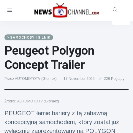
Kategorie
Aktualności
(4825)
Opieka społeczna i zabawa
SAMOCHODY I SILNIK
(155)
Peugeot Polygon
Kino i telewizja
(81)
Concept Trailer
Sport
(237)
Gwiazdy
(13938)
Przez AUTOMOTOTV (Glomex)
17 November 2025
229 Poglądy
Moda i piękno
(122)
Samochody i silnik
(5997)
Źródło:: AUTOMOTOTV (Glomex)
Żywność i picie
(79)
PEUGEOT łamie bariery z tą zabawną
Gry
(160)
koncepcyjną samochodem, który został już
Styl życia
(121)
wyłącznie zaprezentowany na POLYGON
Zdrowie i sprawność