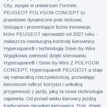
City, wyspie w uniwersum Fortnite.
fizyczna
(73)
PEUGEOT POLYGON CONCEPT to
Podróże i przygody
(77)
prawdziwe dynamiczne pole testowe,
testujące i prezentujące liczne innowacje,
które PEUGEOT wprowadzi od 2027 roku -
Najnowsze
zwłaszcza rewolucyjną kontrolę kierownicy
wiadomości
Hypersquare® i technologię Steer-by-Wire.
Ucieczka z
Wyjątkowa zwinność dzięki sterowaniu
'kajdanek'
Hypersquare® i Steer-by-Wire Z POLYGON
magika
16 July
183
rozbawiła
Poglądy
CONCEPT, Hypersquare® PEUGEOT-a staje
publiczność
się namacalną rzeczywistością, pozwalając
Konserywiści
kierowcom odkryć korzyści i unikalną
świętują
narodziny
przyjemność z jazdy, jaką ta nowa technologia
16 July
175
pierwszego
Poglądy
zapewnia. Od ponad wieku kierowcy jeżdżą
tapira
nizinne w
tradycyjnym okrągłym kierownicą. Dziś, dzięki