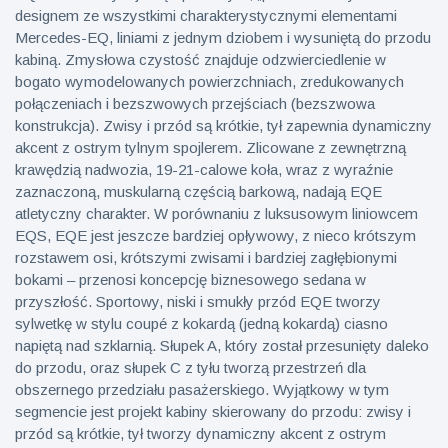
designem ze wszystkimi charakterystycznymi elementami
Mercedes-EQ, liniami z jednym dziobem i wysuniętą do przodu
kabiną. Zmysłowa czystość znajduje odzwierciedlenie w
bogato wymodelowanych powierzchniach, zredukowanych
połączeniach i bezszwowych przejściach (bezszwowa
konstrukcja). Zwisy i przód są krótkie, tył zapewnia dynamiczny
akcent z ostrym tylnym spojlerem. Zlicowane z zewnętrzną
krawędzią nadwozia, 19-21-calowe koła, wraz z wyraźnie
zaznaczoną, muskularną częścią barkową, nadają EQE
atletyczny charakter. W porównaniu z luksusowym liniowcem
EQS, EQE jest jeszcze bardziej opływowy, z nieco krótszym
rozstawem osi, krótszymi zwisami i bardziej zagłębionymi
bokami – przenosi koncepcję biznesowego sedana w
przyszłość. Sportowy, niski i smukły przód EQE tworzy
sylwetkę w stylu coupé z kokardą (jedną kokardą) ciasno
napiętą nad szklarnią. Słupek A, który został przesunięty daleko
do przodu, oraz słupek C z tyłu tworzą przestrzeń dla
obszernego przedziału pasażerskiego. Wyjątkowy w tym
segmencie jest projekt kabiny skierowany do przodu: zwisy i
przód są krótkie, tył tworzy dynamiczny akcent z ostrym