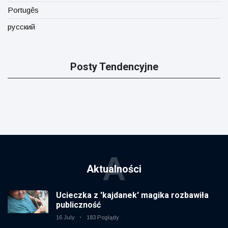
Portugês
русский
Posty Tendencyjne
A
Aktualności
Ucieczka z 'kajdanek' magika rozbawiła
publiczność
16 July
183 Poglądy