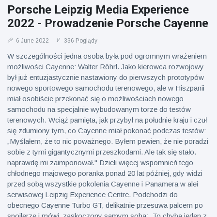
Mężczyzna z
brytyjskim
Porsche Leipzig Media Experience
Florydy
zoo od 14 lat
aresztowany
2022 - Prowadzenie Porsche Cayenne
16 July
173
po odpaleniu
Poglądy
fajerwerków
6 June 2022
336 Poglądy
z jadącego
samochodu
W szczególności jedna osoba była pod ogromnym wrażeniem
możliwości Cayenne: Walter Röhrl. Jako kierowca rozwojowy
był już entuzjastycznie nastawiony do pierwszych prototypów
nowego sportowego samochodu terenowego, ale w Hiszpanii
miał osobiście przekonać się o możliwościach nowego
samochodu na specjalnie wybudowanym torze do testów
terenowych. Wciąż pamięta, jak przybył na południe kraju i czuł
się zdumiony tym, co Cayenne miał pokonać podczas testów:
„Myślałem, że to nic poważnego. Byłem pewien, że nie poradzi
sobie z tymi gigantycznymi przeszkodami. Ale tak się stało.
naprawdę mi zaimponował." Dzieli więcej wspomnień tego
chłodnego majowego poranka ponad 20 lat później, gdy widzi
przed sobą wszystkie pokolenia Cayenne i Panamera w alei
serwisowej Leipzig Experience Centre. Podchodzi do
obecnego Cayenne Turbo GT, delikatnie przesuwa palcem po
spojlerze i mówi, zaskoczony samym sobą: „To chyba jeden z