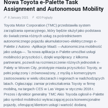
Nowa Toyota e-Palette Task
Assignment and Autonomous Mobility
8 January 2021
420 Poglądy
Toyota Motor Corporation (TMC) przedstawiła system
zarządzania operacyjnego, który będzie służył jako podstawa
do świadczenia różnych usług za pośrednictwem
autonomicznego pojazdu akumulatorowo-elektrycznego e-
Palette z Autono -Aplikacje MaaS —Autonomiczna mobilność
jako usługa—. Ta nowa aplikacja e-Palette umożliwi usługi
mobilności przyszłości i, dzięki współpracy z kilkoma
partnerami, pozwoli na rozmieszczenie różnych jednostek e-
Palety w Woven City, prototypie miasta przyszłości Toyoty, w
pełni połączony i zrównoważony, z myślą o komercyjnym
zastosowaniu w wielu obszarach i regionach w nadchodzących
latach. Ogłaszając zamiar przekształcenia Toyoty w firmę
mobilną, na targach CES w Las Vegas w styczniu 2018 r.
Prezes i dyrektor generalny TMC Akio Toyoda ogłosił e-Palette
jako symbol mobilności wykraczającej poza konwencjonalne
pojazdy, oferującej klientom usługi i wartość dodaną