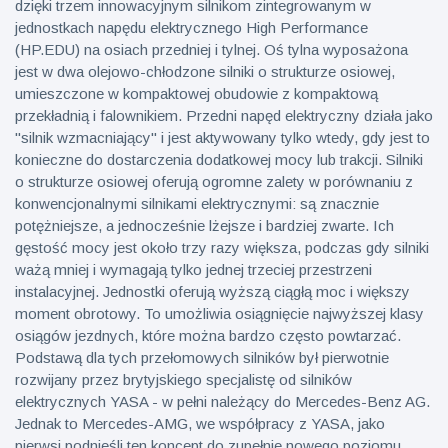
dzięki trzem innowacyjnym silnikom zintegrowanym w
jednostkach napędu elektrycznego High Performance
(HP.EDU) na osiach przedniej i tylnej. Oś tylna wyposażona
jest w dwa olejowo-chłodzone silniki o strukturze osiowej,
umieszczone w kompaktowej obudowie z kompaktową
przekładnią i falownikiem. Przedni napęd elektryczny działa jako
"silnik wzmacniający" i jest aktywowany tylko wtedy, gdy jest to
konieczne do dostarczenia dodatkowej mocy lub trakcji. Silniki
o strukturze osiowej oferują ogromne zalety w porównaniu z
konwencjonalnymi silnikami elektrycznymi: są znacznie
potężniejsze, a jednocześnie lżejsze i bardziej zwarte. Ich
gęstość mocy jest około trzy razy większa, podczas gdy silniki
ważą mniej i wymagają tylko jednej trzeciej przestrzeni
instalacyjnej. Jednostki oferują wyższą ciągłą moc i większy
moment obrotowy. To umożliwia osiągnięcie najwyższej klasy
osiągów jezdnych, które można bardzo często powtarzać.
Podstawą dla tych przełomowych silników był pierwotnie
rozwijany przez brytyjskiego specjalistę od silników
elektrycznych YASA - w pełni należący do Mercedes-Benz AG.
Jednak to Mercedes-AMG, we współpracy z YASA, jako
pierwsi podnieśli ten koncept do zupełnie nowego poziomu