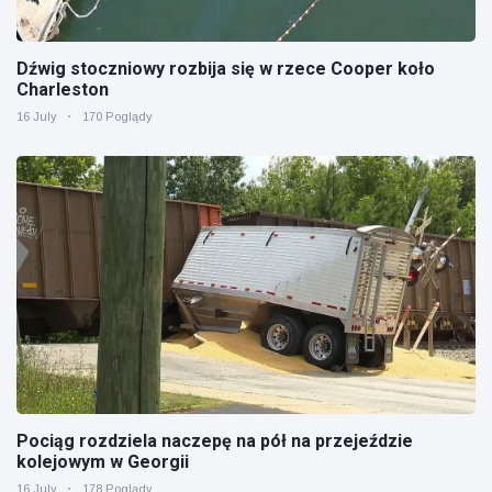
Dźwig stoczniowy rozbija się w rzece Cooper koło
Charleston
16 July
170 Poglądy
Pociąg rozdziela naczepę na pół na przejeździe
kolejowym w Georgii
16 July
178 Poglądy