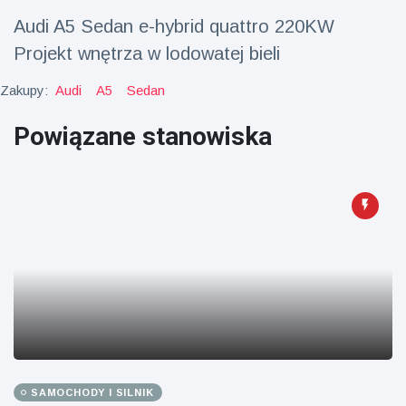
fizyczna
Audi A5 Sedan e-hybrid quattro 220KW
(73)
Projekt wnętrza w lodowatej bieli
Podróże i przygody
(77)
Zakupy:
Audi
A5
Sedan
Powiązane stanowiska
Najnowsze
wiadomości
Ucieczka z
'kajdanek'
magika
16 July
205
rozbawiła
Poglądy
publiczność
Konserywiści
świętują
narodziny
16 July
195
pierwszego
Poglądy
tapira
nizinne w
SAMOCHODY I SILNIK