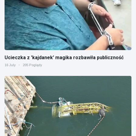
Ucieczka z 'kajdanek' magika rozbawiła publiczność
16 July
205 Poglądy