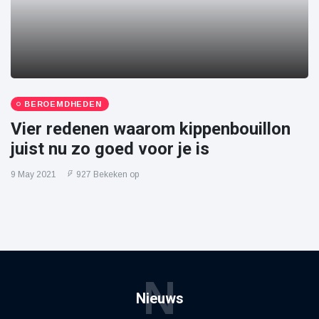
BEROEMDHEDEN
Vier redenen waarom kippenbouillon
juist nu zo goed voor je is
9 May 2021
927 Bekeken op
N
Nieuws