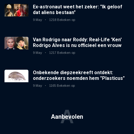
Ex-astronaut weet het zeker: "Ik geloof
dat aliens bestaan"
9 May
1218 Bekeken op
Van Rodrigo naar Roddy: Real-Life 'Ken'
Rodrigo Alves is nu officieel een vrouw
9 May
1217 Bekeken op
Onbekende diepzeekreeft ontdekt:
onderzoekers noemden hem "Plasticus"
9 May
1165 Bekeken op
A
Aanbevolen