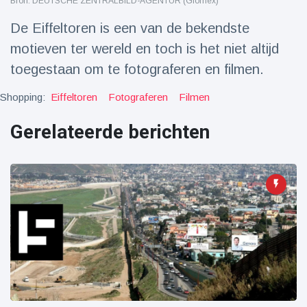
Bron: DEUTSCHE ZENTRALBILD-AGENTUR (Glomex)
Reizen & Avontuur
(77)
De Eiffeltoren is een van de bekendste
motieven ter wereld en toch is het niet altijd
Laatste nieuws
toegestaan om te fotograferen en filmen.
Draakachtig
Shopping:
Eiffeltoren
Fotograferen
Filmen
zeedier
aangespoeld
Gerelateerde berichten
17 July
43 Bekeken
op
Adembenemende
beelden:
acrobaat toont
17 July
30 Bekeken
spectaculaire
op
stunts
Een van de
grootste
radiotelescopen
9 May
16035 Bekeken
ter wereld stort
op
in