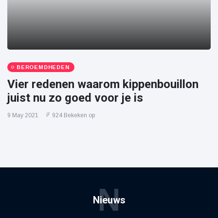
BEROEMDHEDEN
Vier redenen waarom kippenbouillon
juist nu zo goed voor je is
9 May 2021
924 Bekeken op
N
Nieuws