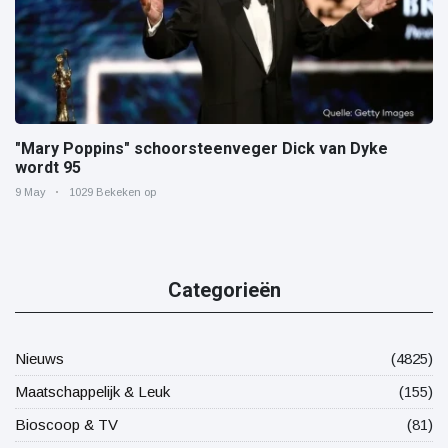
"Mary Poppins" schoorsteenveger Dick van Dyke
wordt 95
9 May
1029 Bekeken op
Categorieën
Nieuws
(4825)
Maatschappelijk & Leuk
(155)
Bioscoop & TV
(81)