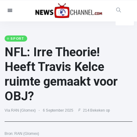
Categorieën
Nieuws
(4825)
Maatschappelijk & Leuk
(155)
SPORT
NFL: Irre Theorie!
Bioscoop & TV
(81)
Sport
(237)
Heeft Travis Kelce
Beroemdheden
(13938)
ruimte gemaakt voor
Mode & Schoonheid
(122)
Auto's & Motor
(5997)
OBJ?
Eten & drinken
(79)
Gaming
(160)
Via RAN (Glomex)
6 September 2025
214 Bekeken op
Levensstijl
(121)
Gezondheid & Fitness
(73)
Bron: RAN (Glomex)