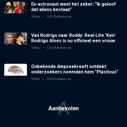
Ex-astronaut weet het zeker: "Ik geloof
dat aliens bestaan"
9 May
1217 Bekeken op
Van Rodrigo naar Roddy: Real-Life 'Ken'
Rodrigo Alves is nu officieel een vrouw
9 May
1213 Bekeken op
Onbekende diepzeekreeft ontdekt:
onderzoekers noemden hem "Plasticus"
9 May
1163 Bekeken op
A
Aanbevolen