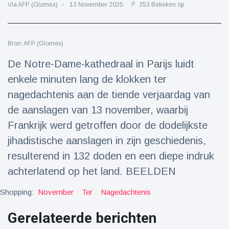
Reizen & Avontuur
(77)
Via AFP (Glomex)
13 November 2025
353 Bekeken op
Laatste nieuws
Bron: AFP (Glomex)
De Notre-Dame-kathedraal in Parijs luidt
Draakachtig
enkele minuten lang de klokken ter
zeedier
aangespoeld
nagedachtenis aan de tiende verjaardag van
17 July
41 Bekeken
op
de aanslagen van 13 november, waarbij
Frankrijk werd getroffen door de dodelijkste
Adembenemende
beelden:
jihadistische aanslagen in zijn geschiedenis,
acrobaat toont
17 July
28 Bekeken
resulterend in 132 doden en een diepe indruk
spectaculaire
op
stunts
achterlatend op het land. BEELDEN
Een van de
Shopping:
November
Ter
Nagedachtenis
grootste
radiotelescopen
9 May
16035 Bekeken
ter wereld stort
op
Gerelateerde berichten
in