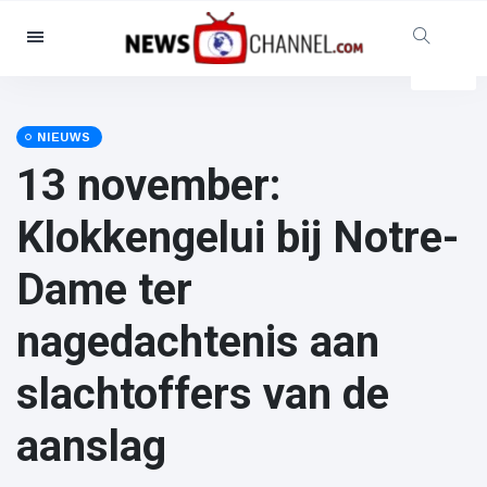
Categorieën
Nieuws
(4825)
Maatschappelijk & Leuk
(155)
NIEUWS
13 november:
Bioscoop & TV
(81)
Sport
(237)
Klokkengelui bij Notre-
Beroemdheden
(13938)
Dame ter
Mode & Schoonheid
(122)
Auto's & Motor
(5997)
nagedachtenis aan
Eten & drinken
(79)
slachtoffers van de
Gaming
(160)
Levensstijl
(121)
aanslag
Gezondheid & Fitness
(73)