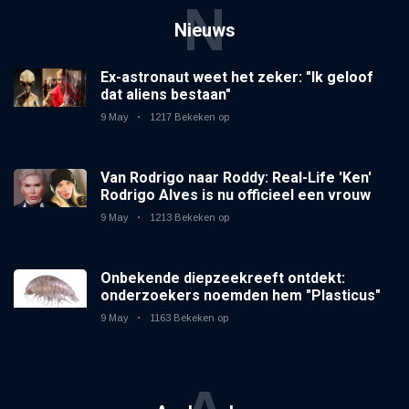
N
Nieuws
Ex-astronaut weet het zeker: "Ik geloof
dat aliens bestaan"
9 May
1217 Bekeken op
Van Rodrigo naar Roddy: Real-Life 'Ken'
Rodrigo Alves is nu officieel een vrouw
9 May
1213 Bekeken op
Onbekende diepzeekreeft ontdekt:
onderzoekers noemden hem "Plasticus"
9 May
1163 Bekeken op