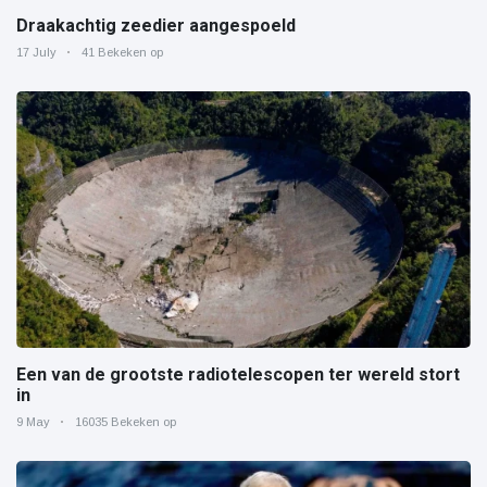
Draakachtig zeedier aangespoeld
17 July
41 Bekeken op
Een van de grootste radiotelescopen ter wereld stort
in
9 May
16035 Bekeken op