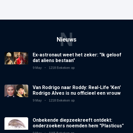
N
Nieuws
Ex-astronaut weet het zeker: "Ik geloof
dat aliens bestaan"
9 May
1218 Bekeken op
Van Rodrigo naar Roddy: Real-Life 'Ken'
Rodrigo Alves is nu officieel een vrouw
9 May
1218 Bekeken op
Onbekende diepzeekreeft ontdekt:
onderzoekers noemden hem "Plasticus"