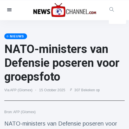
Categorieën
Nieuws
(4825)
Maatschappelijk & Leuk
(155)
NIEUWS
NATO-ministers van
Bioscoop & TV
(81)
Sport
(237)
Defensie poseren voor
Beroemdheden
(13938)
groepsfoto
Mode & Schoonheid
(122)
Auto's & Motor
(5997)
Via AFP (Glomex)
15 October 2025
307 Bekeken op
Eten & drinken
(79)
Gaming
(160)
Bron: AFP (Glomex)
Levensstijl
(121)
Gezondheid & Fitness
(73)
NATO-ministers van Defensie poseren voor