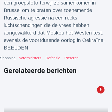
een groepsfoto terwijl ze samenkomen in
Reizen & Avontuur
(77)
Brussel om te praten over toenemende
Russische agressie na een reeks
Laatste nieuws
luchtschendingen die de vrees hebben
aangewakkerd dat Moskou het Westen test,
Draakachtig
zeedier
evenals de voortdurende oorlog in Oekraïne.
aangespoeld
17 July
47 Bekeken
BEELDEN
op
Shopping:
Natoministers
Defensie
Poseren
Adembenemende
beelden:
Gerelateerde berichten
acrobaat toont
17 July
32 Bekeken
spectaculaire
op
stunts
Een van de
grootste
radiotelescopen
9 May
16036 Bekeken
ter wereld stort
op
in