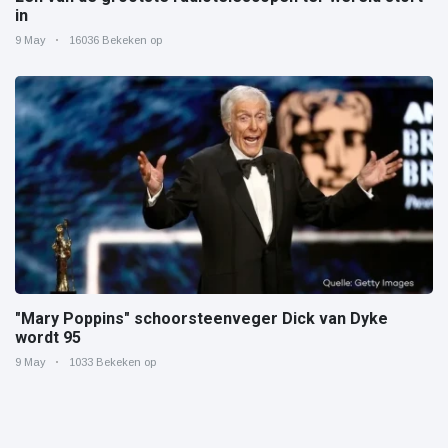
in
9 May
16036 Bekeken op
"Mary Poppins" schoorsteenveger Dick van Dyke
wordt 95
9 May
1033 Bekeken op