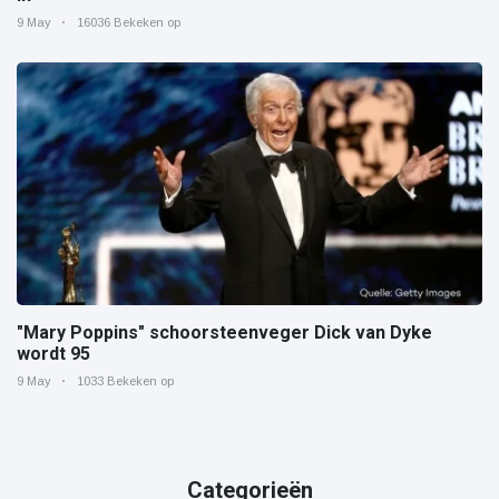
9 May
16036 Bekeken op
"Mary Poppins" schoorsteenveger Dick van Dyke
wordt 95
9 May
1033 Bekeken op
Categorieën