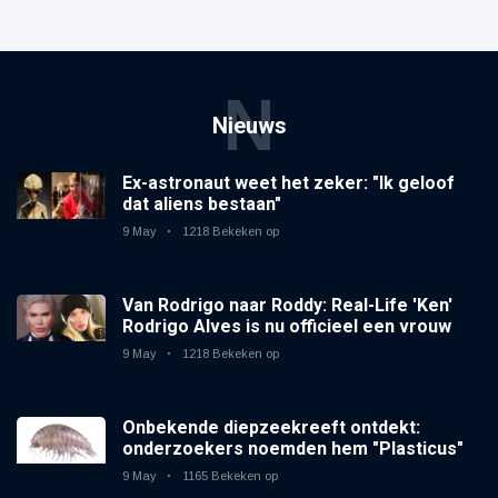
N
Nieuws
Ex-astronaut weet het zeker: "Ik geloof
dat aliens bestaan"
9 May
1218 Bekeken op
Van Rodrigo naar Roddy: Real-Life 'Ken'
Rodrigo Alves is nu officieel een vrouw
9 May
1218 Bekeken op
Onbekende diepzeekreeft ontdekt:
onderzoekers noemden hem "Plasticus"
9 May
1165 Bekeken op