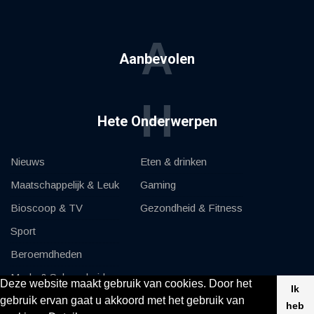
A
Aanbevolen
H
Hete Onderwerpen
Nieuws
Eten & drinken
Maatschappelijk & Leuk
Gaming
Bioscoop & TV
Gezondheid & Fitness
Sport
Beroemdheden
Mode & Schoonheid
Deze website maakt gebruik van cookies. Door het
Ik
gebruik ervan gaat u akkoord met het gebruik van
Auto's & Motor
heb