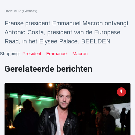
Reizen & Avontuur
(77)
Bron: AFP (Glomex)
Franse president Emmanuel Macron ontvangt
Laatste nieuws
Antonio Costa, president van de Europese
Raad, in het Elysee Palace. BEELDEN
Draakachtig
zeedier
aangespoeld
Shopping:
President
Emmanuel
Macron
17 July
47 Bekeken
op
Gerelateerde berichten
Adembenemende
beelden:
acrobaat toont
17 July
32 Bekeken
spectaculaire
op
stunts
Een van de
grootste
radiotelescopen
9 May
16036 Bekeken
ter wereld stort
op
in