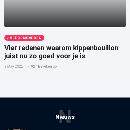
BEROEMDHEDEN
Vier redenen waarom kippenbouillon
juist nu zo goed voor je is
9 May 2021
927 Bekeken op
N
Nieuws