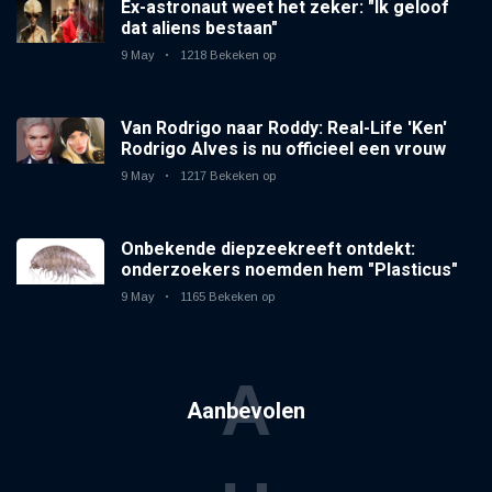
Ex-astronaut weet het zeker: "Ik geloof
dat aliens bestaan"
9 May
1218 Bekeken op
Van Rodrigo naar Roddy: Real-Life 'Ken'
Rodrigo Alves is nu officieel een vrouw
9 May
1217 Bekeken op
Onbekende diepzeekreeft ontdekt:
onderzoekers noemden hem "Plasticus"
9 May
1165 Bekeken op
A
Aanbevolen