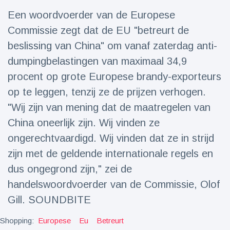
Reizen & Avontuur
(77)
Een woordvoerder van de Europese
Commissie zegt dat de EU "betreurt de
Laatste nieuws
beslissing van China" om vanaf zaterdag anti-
dumpingbelastingen van maximaal 34,9
Draakachtig
procent op grote Europese brandy-exporteurs
zeedier
op te leggen, tenzij ze de prijzen verhogen.
aangespoeld
17 July
43 Bekeken
op
"Wij zijn van mening dat de maatregelen van
China oneerlijk zijn. Wij vinden ze
Adembenemende
ongerechtvaardigd. Wij vinden dat ze in strijd
beelden:
acrobaat toont
17 July
30 Bekeken
zijn met de geldende internationale regels en
spectaculaire
op
stunts
dus ongegrond zijn," zei de
handelswoordvoerder van de Commissie, Olof
Een van de
grootste
Gill. SOUNDBITE
radiotelescopen
9 May
16035 Bekeken
ter wereld stort
op
Shopping:
Europese
Eu
Betreurt
in