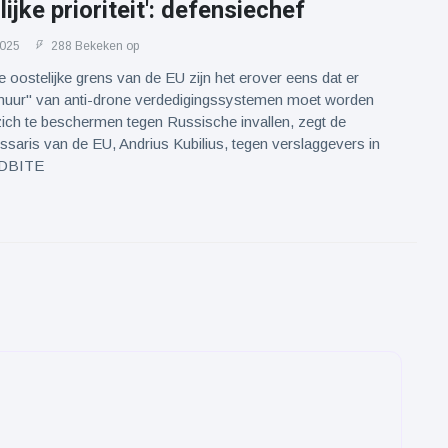
ijke prioriteit': defensiechef
2025
288 Bekeken op
 oostelijke grens van de EU zijn het erover eens dat er
muur" van anti-drone verdedigingssystemen moet worden
ich te beschermen tegen Russische invallen, zegt de
aris van de EU, Andrius Kubilius, tegen verslaggevers in
NDBITE