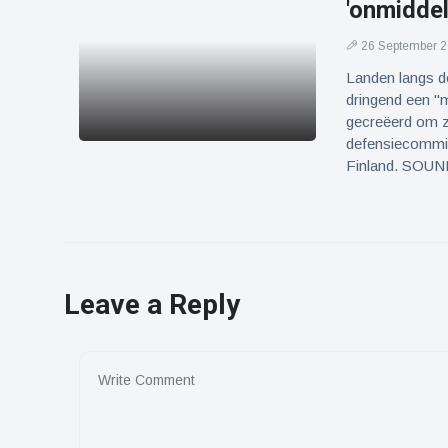
'onmiddell
26 September 
Landen langs de
dringend een "
gecreëerd om z
defensiecommiss
Finland. SOU
Leave a Reply