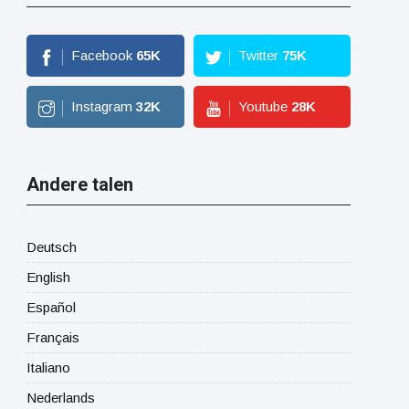
Facebook
65
K
Twitter
75
K
Instagram
32
K
Youtube
28
K
Andere talen
Deutsch
English
Español
Français
Italiano
Nederlands