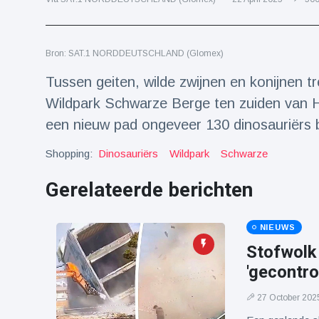
Reizen & Avontuur
(77)
Bron: SAT.1 NORDDEUTSCHLAND (Glomex)
Laatste nieuws
Tussen geiten, wilde zwijnen en konijnen t
Draakachtig
Wildpark Schwarze Berge ten zuiden van 
zeedier
een nieuw pad ongeveer 130 dinosauriërs
aangespoeld
17 July
43 Bekeken
op
Shopping:
Dinosauriërs
Wildpark
Schwarze
Adembenemende
Gerelateerde berichten
beelden:
acrobaat toont
17 July
29 Bekeken
spectaculaire
op
NIEUWS
stunts
Stofwolk 
Een van de
'gecontro
grootste
radiotelescopen
9 May
16035 Bekeken
ter wereld stort
op
27 October 202
in