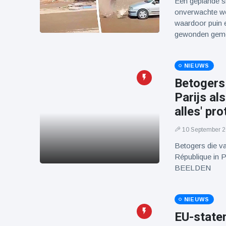
Een geplande s
onverwachte wen
waardoor puin e
gewonden geme
NIEUWS
Betogers
Parijs al
alles' pr
10 September 
Betogers die v
République in Pa
BEELDEN
NIEUWS
EU-staten