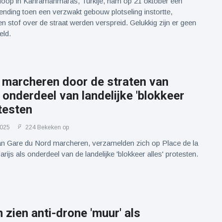
loop in Kahramanmaras, Turkije, nam op 21 oktober een
ding toen een verzwakt gebouw plotseling instortte,
n stof over de straat werden verspreid. Gelukkig zijn er geen
ld.
 marcheren door de straten van
s onderdeel van landelijke 'blokkeer
otesten
2025
224 Bekeken op
an Gare du Nord marcheren, verzamelden zich op Place de la
rijs als onderdeel van de landelijke 'blokkeer alles' protesten.
 zien anti-drone 'muur' als