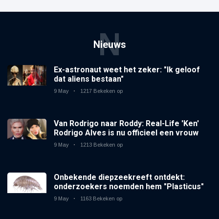
N
Nieuws
Ex-astronaut weet het zeker: "Ik geloof
dat aliens bestaan"
9 May
1217 Bekeken op
Van Rodrigo naar Roddy: Real-Life 'Ken'
Rodrigo Alves is nu officieel een vrouw
9 May
1213 Bekeken op
Onbekende diepzeekreeft ontdekt:
onderzoekers noemden hem "Plasticus"
9 May
1163 Bekeken op