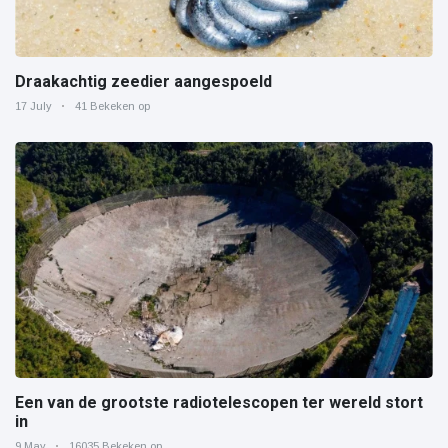
Draakachtig zeedier aangespoeld
17 July
41 Bekeken op
Een van de grootste radiotelescopen ter wereld stort
in
9 May
16035 Bekeken op