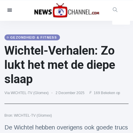
Categorieën
Nieuws
(4825)
Maatschappelijk & Leuk
(155)
GEZONDHEID & FITNESS
Wichtel-Verhalen: Zo
Bioscoop & TV
(81)
Sport
(237)
lukt het met de diepe
Beroemdheden
(13938)
slaap
Mode & Schoonheid
(122)
Auto's & Motor
(5997)
Via WICHTEL-TV (Glomex)
2 December 2025
169 Bekeken op
Eten & drinken
(79)
Gaming
(160)
Bron: WICHTEL-TV (Glomex)
Levensstijl
(121)
Gezondheid & Fitness
(73)
De Wichtel hebben overigens ook goede trucs