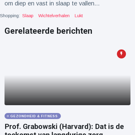
om diep en vast in slaap te vallen...
Reizen & Avontuur
(77)
Shopping:
Slaap
Wichtelverhalen
Lukt
Laatste nieuws
Gerelateerde berichten
Draakachtig
zeedier
aangespoeld
17 July
41 Bekeken
op
Adembenemende
beelden:
acrobaat toont
17 July
28 Bekeken
spectaculaire
op
stunts
Een van de
grootste
GEZONDHEID & FITNESS
radiotelescopen
9 May
16035 Bekeken
Prof. Grabowski (Harvard): Dat is de
ter wereld stort
op
in