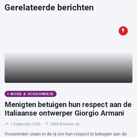
Reizen & Avontuur
(77)
Gerelateerde berichten
Laatste nieuws
Draakachtig
zeedier
aangespoeld
17 July
44 Bekeken
op
Adembenemende
beelden:
acrobaat toont
17 July
31 Bekeken
spectaculaire
op
MODE & SCHOONHEID
stunts
Menigten betuigen hun respect aan de
Een van de
Italiaanse ontwerper Giorgio Armani
grootste
radiotelescopen
9 May
16036 Bekeken
7 September 2025
3688 Bekeken op
ter wereld stort
op
in
Rouwenden staan in de rij om hun respect te betuigen aan de