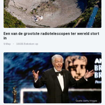
Een van de grootste radiotelescopen ter wereld stort
in
9 May
16036 Bekeken op