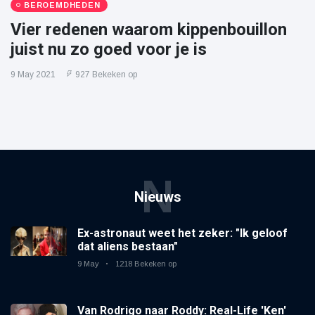
BEROEMDHEDEN
Vier redenen waarom kippenbouillon
juist nu zo goed voor je is
9 May 2021
927 Bekeken op
N
Nieuws
Ex-astronaut weet het zeker: "Ik geloof
dat aliens bestaan"
9 May
1218 Bekeken op
Van Rodrigo naar Roddy: Real-Life 'Ken'