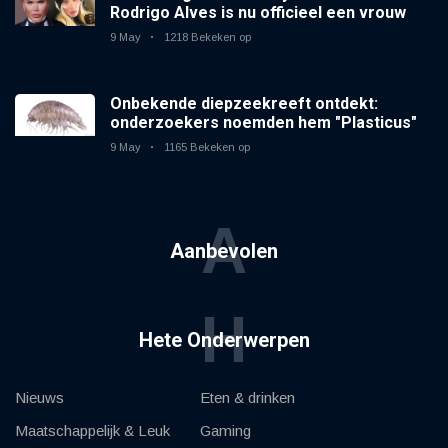
Rodrigo Alves is nu officieel een vrouw
9 May
1218 Bekeken op
Onbekende diepzeekreeft ontdekt:
onderzoekers noemden hem "Plasticus"
9 May
1165 Bekeken op
A
Aanbevolen
H
Hete Onderwerpen
Nieuws
Eten & drinken
Maatschappelijk & Leuk
Gaming