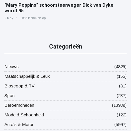
"Mary Poppins" schoorsteenveger Dick van Dyke
wordt 95
9 May
1033 Bekeken op
Categorieën
Nieuws
(4825)
Maatschappelijk & Leuk
(155)
Bioscoop & TV
(81)
Sport
(237)
Beroemdheden
(13938)
Mode & Schoonheid
(122)
Auto's & Motor
(5997)