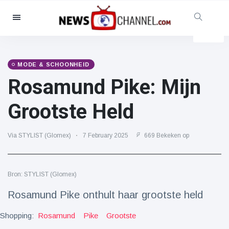
Categorieën
Nieuws
(4825)
Maatschappelijk & Leuk
(155)
MODE & SCHOONHEID
Rosamund Pike: Mijn
Bioscoop & TV
(81)
Sport
(237)
Grootste Held
Beroemdheden
(13938)
Mode & Schoonheid
(122)
Via STYLIST (Glomex)
7 February 2025
669 Bekeken op
Auto's & Motor
(5997)
Eten & drinken
(79)
Bron: STYLIST (Glomex)
Gaming
(160)
Rosamund Pike onthult haar grootste held
Levensstijl
(121)
Shopping:
Rosamund
Pike
Grootste
Gezondheid & Fitness
(73)