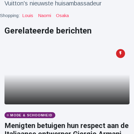
Vuitton's nieuwste huisambassadeur
Reizen & Avontuur
(77)
Shopping:
Louis
Naomi
Osaka
Laatste nieuws
Gerelateerde berichten
Draakachtig
zeedier
aangespoeld
17 July
44 Bekeken
op
Adembenemende
beelden:
acrobaat toont
17 July
31 Bekeken
spectaculaire
op
stunts
Een van de
grootste
MODE & SCHOONHEID
radiotelescopen
9 May
16036 Bekeken
Menigten betuigen hun respect aan de
ter wereld stort
op
in