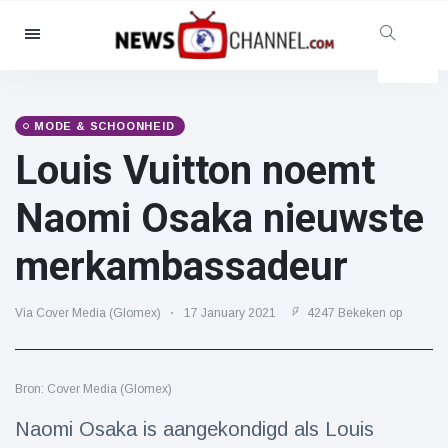
Categorieën
Nieuws
(4825)
Maatschappelijk & Leuk
(155)
MODE & SCHOONHEID
Louis Vuitton noemt
Bioscoop & TV
(81)
Sport
(237)
Naomi Osaka nieuwste
Beroemdheden
(13938)
merkambassadeur
Mode & Schoonheid
(122)
Auto's & Motor
(5997)
Via Cover Media (Glomex)
17 January 2021
4247 Bekeken op
Eten & drinken
(79)
Gaming
(160)
Bron: Cover Media (Glomex)
Levensstijl
(121)
Gezondheid & Fitness
(73)
Naomi Osaka is aangekondigd als Louis