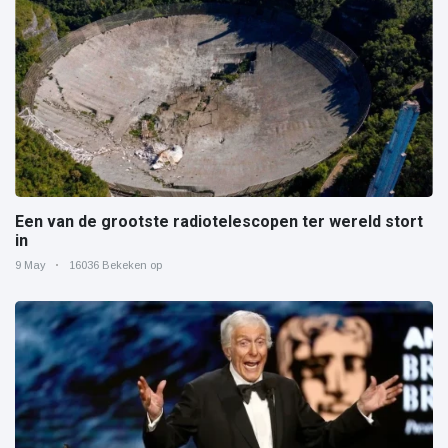
Een van de grootste radiotelescopen ter wereld stort
in
9 May
16036 Bekeken op