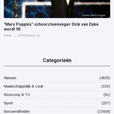
"Mary Poppins" schoorsteenveger Dick van Dyke
wordt 95
9 May
1033 Bekeken op
Categorieën
Nieuws
(4825)
Maatschappelijk & Leuk
(155)
Bioscoop & TV
(81)
Sport
(237)
Beroemdheden
(13938)