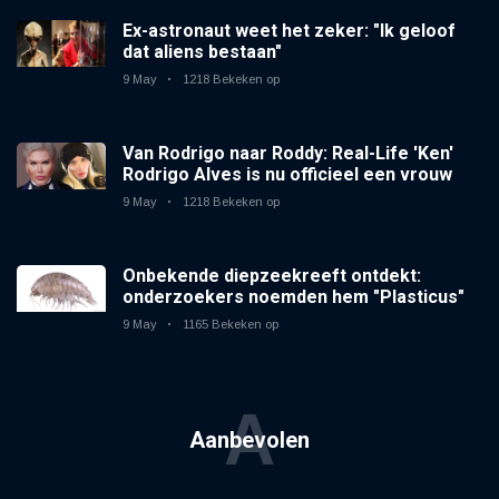
Ex-astronaut weet het zeker: "Ik geloof
dat aliens bestaan"
9 May
1218 Bekeken op
Van Rodrigo naar Roddy: Real-Life 'Ken'
Rodrigo Alves is nu officieel een vrouw
9 May
1218 Bekeken op
Onbekende diepzeekreeft ontdekt:
onderzoekers noemden hem "Plasticus"
9 May
1165 Bekeken op
A
Aanbevolen