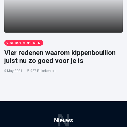
BEROEMDHEDEN
Vier redenen waarom kippenbouillon
juist nu zo goed voor je is
9 May 2021
927 Bekeken op
N
Nieuws