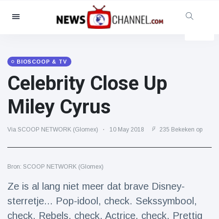
Categorieën
Nieuws
(4825)
Maatschappelijk & Leuk
(155)
BIOSCOOP & TV
Celebrity Close Up
Bioscoop & TV
(81)
Sport
(237)
Miley Cyrus
Beroemdheden
(13938)
Mode & Schoonheid
(122)
Via SCOOP NETWORK (Glomex)
10 May 2018
235 Bekeken op
Auto's & Motor
(5997)
Eten & drinken
(79)
Bron: SCOOP NETWORK (Glomex)
Gaming
(160)
Ze is al lang niet meer dat brave Disney-
Levensstijl
(121)
sterretje... Pop-idool, check. Sekssymbool,
Gezondheid & Fitness
(73)
check. Rebels, check. Actrice, check. Prettig