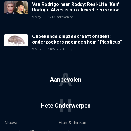
Van Rodrigo naar Roddy: Real-Life 'Ken'
Rodrigo Alves is nu officieel een vrouw
9 May
1218 Bekeken op
Onbekende diepzeekreeft ontdekt:
onderzoekers noemden hem "Plasticus"
9 May
1165 Bekeken op
A
Aanbevolen
H
Hete Onderwerpen
Nieuws
Eten & drinken