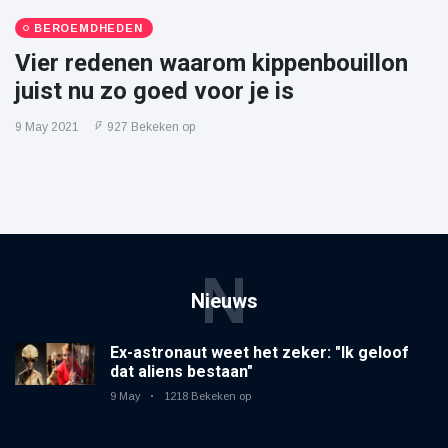
BEROEMDHEDEN
Vier redenen waarom kippenbouillon
juist nu zo goed voor je is
9 May 2021
927 Bekeken op
N
Nieuws
Ex-astronaut weet het zeker: "Ik geloof
dat aliens bestaan"
9 May
1218 Bekeken op