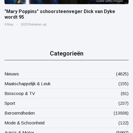
"Mary Poppins" schoorsteenveger Dick van Dyke
wordt 95
9 May
1033 Bekeken op
Categorieën
Nieuws
(4825)
Maatschappelijk & Leuk
(155)
Bioscoop & TV
(81)
Sport
(237)
Beroemdheden
(13938)
Mode & Schoonheid
(122)
Auto's & Motor
(5997)