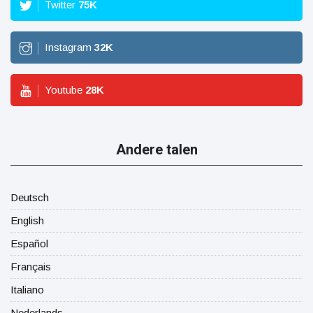
Twitter
75
K
Instagram
32
K
Youtube
28
K
Andere talen
Deutsch
English
Español
Français
Italiano
Nederlands