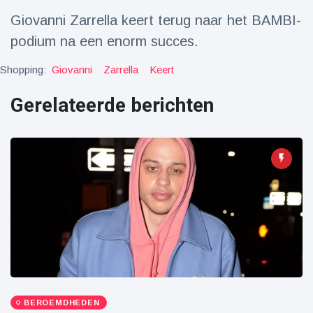
Reizen & Avontuur
(77)
Giovanni Zarrella keert terug naar het BAMBI-
podium na een enorm succes.
Laatste nieuws
Shopping:
Giovanni
Zarrella
Keert
Draakachtig
Gerelateerde berichten
zeedier
aangespoeld
17 July
44 Bekeken
op
Adembenemende
beelden:
acrobaat toont
17 July
31 Bekeken
spectaculaire
op
stunts
Een van de
grootste
radiotelescopen
9 May
16035 Bekeken
ter wereld stort
op
in
BEROEMDHEDEN