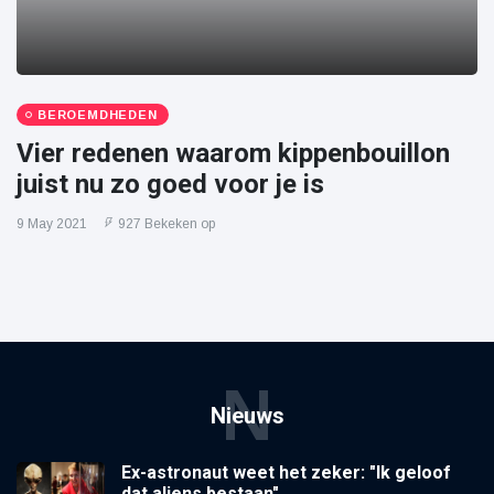
BEROEMDHEDEN
Vier redenen waarom kippenbouillon
juist nu zo goed voor je is
9 May 2021
927 Bekeken op
N
Nieuws
Ex-astronaut weet het zeker: "Ik geloof
dat aliens bestaan"