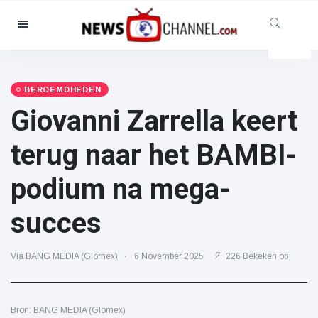
Categorieën
Nieuws
(4825)
Maatschappelijk & Leuk
(155)
BEROEMDHEDEN
Giovanni Zarrella keert
Bioscoop & TV
(81)
Sport
(237)
terug naar het BAMBI-
Beroemdheden
(13938)
podium na mega-
Mode & Schoonheid
(122)
Auto's & Motor
(5997)
succes
Eten & drinken
(79)
Gaming
(160)
Via BANG MEDIA (Glomex)
6 November 2025
226 Bekeken op
Levensstijl
(121)
Gezondheid & Fitness
(73)
Bron: BANG MEDIA (Glomex)