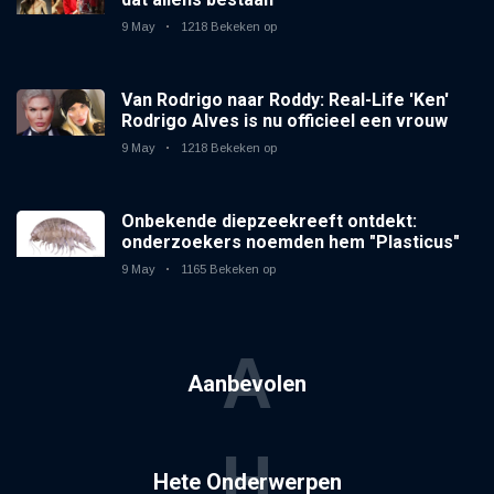
9 May
1218 Bekeken op
Van Rodrigo naar Roddy: Real-Life 'Ken'
Rodrigo Alves is nu officieel een vrouw
9 May
1218 Bekeken op
Onbekende diepzeekreeft ontdekt:
onderzoekers noemden hem "Plasticus"
9 May
1165 Bekeken op
A
Aanbevolen
H
Hete Onderwerpen