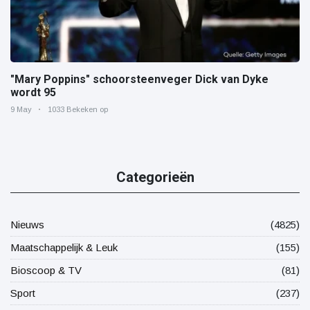
"Mary Poppins" schoorsteenveger Dick van Dyke
wordt 95
9 May
1033 Bekeken op
Categorieën
Nieuws
(4825)
Maatschappelijk & Leuk
(155)
Bioscoop & TV
(81)
Sport
(237)