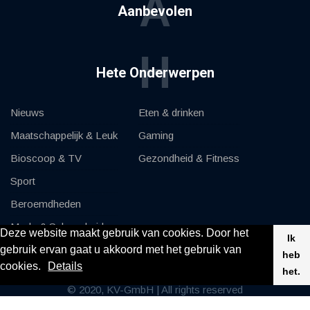
A
Aanbevolen
H
Hete Onderwerpen
Nieuws
Eten & drinken
Maatschappelijk & Leuk
Gaming
Bioscoop & TV
Gezondheid & Fitness
Sport
Beroemdheden
Mode & Schoonheid
Deze website maakt gebruik van cookies. Door het
Ik
gebruik ervan gaat u akkoord met het gebruik van
Auto's & Motor
heb
cookies.
Details
het.
© 2020, KV-GmbH | All rights reserved