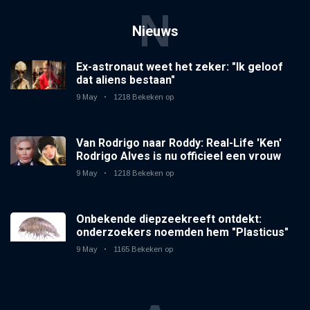
N
Nieuws
Ex-astronaut weet het zeker: "Ik geloof
dat aliens bestaan"
9 May
1218 Bekeken op
Van Rodrigo naar Roddy: Real-Life 'Ken'
Rodrigo Alves is nu officieel een vrouw
9 May
1218 Bekeken op
Onbekende diepzeekreeft ontdekt:
onderzoekers noemden hem "Plasticus"
9 May
1165 Bekeken op