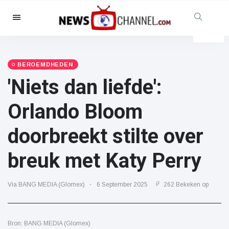
Categorieën
Nieuws
(4825)
Maatschappelijk & Leuk
(155)
BEROEMDHEDEN
'Niets dan liefde':
Bioscoop & TV
(81)
Sport
(237)
Orlando Bloom
Beroemdheden
(13938)
doorbreekt stilte over
Mode & Schoonheid
(122)
Auto's & Motor
(5997)
breuk met Katy Perry
Eten & drinken
(79)
Gaming
(160)
Via BANG MEDIA (Glomex)
6 September 2025
262 Bekeken op
Levensstijl
(121)
Gezondheid & Fitness
(73)
Bron: BANG MEDIA (Glomex)