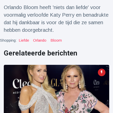
Reizen & Avontuur
(77)
Orlando Bloom heeft 'niets dan liefde' voor
voormalig verloofde Katy Perry en benadrukte
Laatste nieuws
dat hij dankbaar is voor de tijd die ze samen
hebben doorgebracht.
Draakachtig
zeedier
Shopping:
Liefde
Orlando
Bloom
aangespoeld
17 July
47 Bekeken
op
Gerelateerde berichten
Adembenemende
beelden:
acrobaat toont
17 July
32 Bekeken
spectaculaire
op
stunts
Een van de
grootste
radiotelescopen
9 May
16036 Bekeken
ter wereld stort
op
in