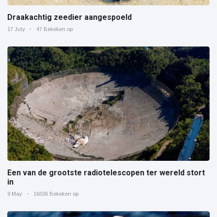
Draakachtig zeedier aangespoeld
17 July
47 Bekeken op
Een van de grootste radiotelescopen ter wereld stort
in
9 May
16036 Bekeken op