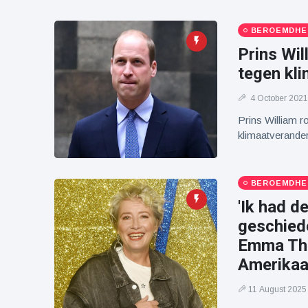
BEROEMDHE
Prins Wi
tegen kl
4 October 2021
Prins William ro
klimaatverande
BEROEMDHE
'Ik had d
geschied
Emma Tho
Amerikaa
11 August 2025