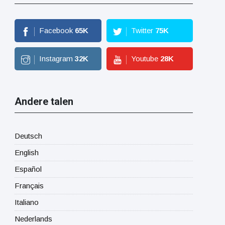
Facebook
65
K
Twitter
75
K
Instagram
32
K
Youtube
28
K
Andere talen
Deutsch
English
Español
Français
Italiano
Nederlands