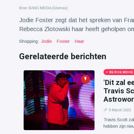
Reizen & Avontuur
(77)
Bron: BANG MEDIA (Glomex)
Jodie Foster zegt dat het spreken van Fran
Laatste nieuws
Rebecca Zlotowski haar heeft geholpen om
Shopping:
Jodie
Foster
Haar
Draakachtig
zeedier
aangespoeld
Gerelateerde berichten
17 July
43 Bekeken
op
BEROEMDHE
Adembenemende
beelden:
'Dit zal e
acrobaat toont
17 July
30 Bekeken
Travis Sc
spectaculaire
op
stunts
Astroworl
Een van de
9 March 2022
grootste
radiotelescopen
Travis Scott zal
9 May
16035 Bekeken
ter wereld stort
op
hebben zijn nie
in