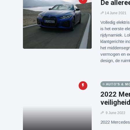
De aller
14 June 2021
Volledig elektr
is het eerste el
rijdynamiek. Lo
klantgerichte in
het middensegm
vermogen en een
design, de rui
AUTO'S & M
2022 Mer
veilighei
9 June 2022
2022 Mercedes-