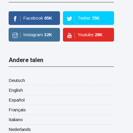
Facebook
65
K
Twitter
75
K
Instagram
32
K
Youtube
28
K
Andere talen
Deutsch
English
Español
Français
Italiano
Nederlands