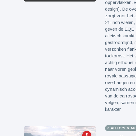
oppervlakken, 
design). De ove
zorgt voor het 
21-inch wielen, 
geven de EQE s
atletisch karak
gestroomlijnd, 
verzonken flanke
toekomst. Het 
achtig silhouet
naar voren gepla
royale passagie
overhangen en d
dynamisch accen
van de carross
velgen, samen 
karakter
AUTO'S & M