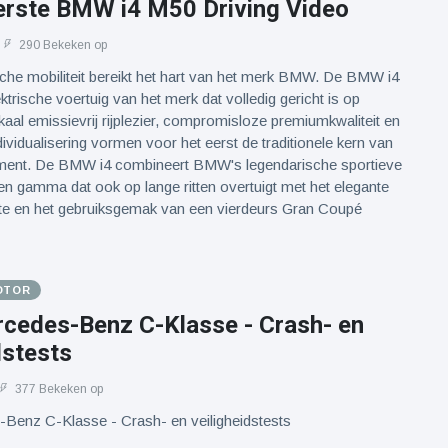
eerste BMW i4 M50 Driving Video
290 Bekeken op
ische mobiliteit bereikt het hart van het merk BMW. De BMW i4
ektrische voertuig van het merk dat volledig gericht is op
kaal emissievrij rijplezier, compromisloze premiumkwaliteit en
dividualisering vormen voor het eerst de traditionele kern van
ent. De BMW i4 combineert BMW's legendarische sportieve
 gamma dat ook op lange ritten overtuigt met het elegante
mte en het gebruiksgemak van een vierdeurs Gran Coupé
OTOR
cedes-Benz C-Klasse - Crash- en
dstests
377 Bekeken op
Benz C-Klasse - Crash- en veiligheidstests