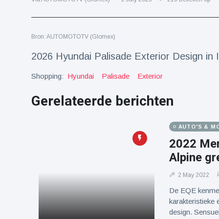
Reizen & Avontuur
(77)
Bron: AUTOMOTOTV (Glomex)
Laatste nieuws
2026 Hyundai Palisade Exterior Design i
Draakachtig
Shopping:
Hyundai
Palisade
Exterior
zeedier
aangespoeld
17 July
43 Bekeken
op
Gerelateerde berichten
Adembenemende
AUTO'S & M
beelden:
acrobaat toont
2022 Mer
17 July
30 Bekeken
spectaculaire
op
Alpine gr
stunts
Een van de
2 May 2022
grootste
De EQE kenmerkt
radiotelescopen
9 May
16035 Bekeken
karakteristiek
ter wereld stort
op
design. Sensuel
in