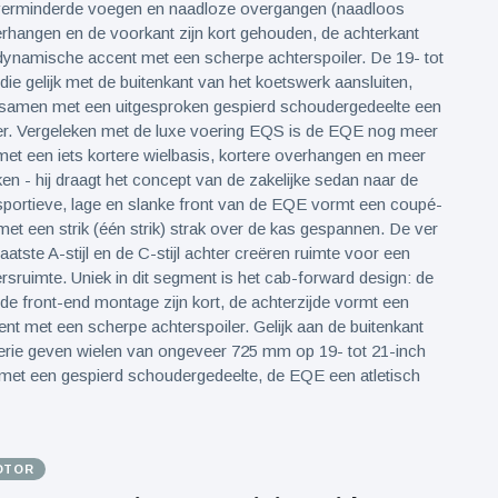
verminderde voegen en naadloze overgangen (naadloos
rhangen en de voorkant zijn kort gehouden, de achterkant
dynamische accent met een scherpe achterspoiler. De 19- tot
die gelijk met de buitenkant van het koetswerk aansluiten,
amen met een uitgesproken gespierd schoudergedeelte een
ter. Vergeleken met de luxe voering EQS is de EQE nog meer
met een iets kortere wielbasis, kortere overhangen en meer
n - hij draagt ​​het concept van de zakelijke sedan naar de
sportieve, lage en slanke front van de EQE vormt een coupé-
 met een strik (één strik) strak over de kas gespannen. De ver
atste A-stijl en de C-stijl achter creëren ruimte voor een
rsruimte. Uniek in dit segment is het cab-forward design: de
e front-end montage zijn kort, de achterzijde vormt een
t met een scherpe achterspoiler. Gelijk aan de buitenkant
erie geven wielen van ongeveer 725 mm op 19- tot 21-inch
met een gespierd schoudergedeelte, de EQE een atletisch
OTOR