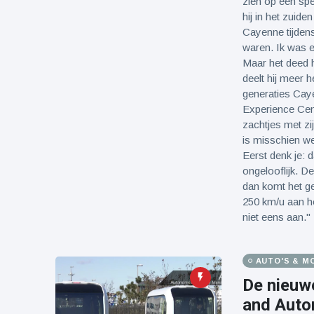
zien op een spe
hij in het zuid
Cayenne tijdens
waren. Ik was e
Maar het deed h
deelt hij meer h
generaties Caye
Experience Cent
zachtjes met zij
is misschien we
Eerst denk je: d
ongelooflijk. D
dan komt het ge
250 km/u aan he
niet eens aan."
AUTO'S & M
De nieuw
and Auto