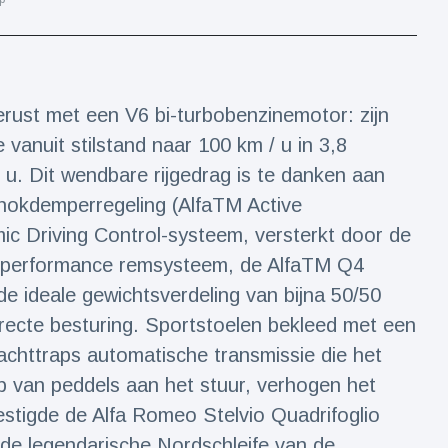
erust met een V6 bi-turbobenzinemotor: zijn
vanuit stilstand naar 100 km / u in 3,8
u. Dit wendbare rijgedrag is te danken aan
chokdemperregeling (AlfaTM Active
c Driving Control-systeem, versterkt door de
-performance remsysteem, de AlfaTM Q4
 de ideale gewichtsverdeling van bijna 50/50
recte besturing. Sportstoelen bekleed met een
achttraps automatische transmissie die het
p van peddels aan het stuur, verhogen het
vestigde de Alfa Romeo Stelvio Quadrifoglio
de legendarische Nordschleife van de