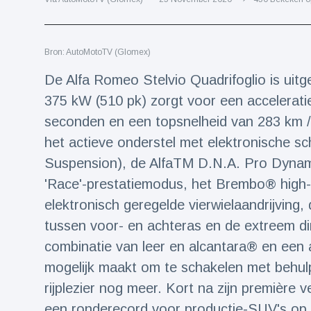
Reizen & Avontuur
(77)
Bron: AutoMotoTV (Glomex)
Laatste nieuws
De Alfa Romeo Stelvio Quadrifoglio is uitg
Draakachtig
375 kW (510 pk) zorgt voor een acceleratie 
zeedier
seconden en een topsnelheid van 283 km / 
aangespoeld
17 July
44 Bekeken
op
het actieve onderstel met elektronische s
Suspension), de AlfaTM D.N.A. Pro Dynami
Adembenemende
'Race'-prestatiemodus, het Brembo® high
beelden:
acrobaat toont
elektronisch geregelde vierwielaandrijving,
17 July
31 Bekeken
spectaculaire
op
tussen voor- en achteras en de extreem di
stunts
combinatie van leer en alcantara® en een 
Een van de
grootste
mogelijk maakt om te schakelen met behul
radiotelescopen
9 May
16036 Bekeken
rijplezier nog meer. Kort na zijn première 
ter wereld stort
op
in
een ronderecord voor productie-SUV's op 