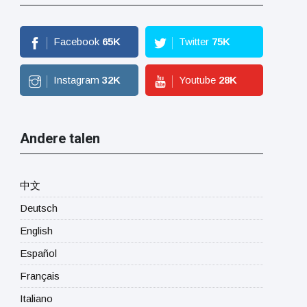
Facebook
65
K
Twitter
75
K
Instagram
32
K
Youtube
28
K
Andere talen
中文
Deutsch
English
Español
Français
Italiano