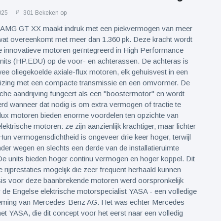
025
301 Bekeken op
G GT XX maakt indruk met een piekvermogen van meer
wat overeenkomt met meer dan 1.360 pk. Deze kracht wordt
ie innovatieve motoren geïntegreerd in High Performance
Units (HP.EDU) op de voor- en achterassen. De achteras is
ee oliegekoelde axiale-flux motoren, elk gehuisvest in een
zing met een compacte transmissie en een omvormer. De
sche aandrijving fungeert als een "boostermotor" en wordt
erd wanneer dat nodig is om extra vermogen of tractie te
flux motoren bieden enorme voordelen ten opzichte van
ektrische motoren: ze zijn aanzienlijk krachtiger, maar lichter
un vermogensdichtheid is ongeveer drie keer hoger, terwijl
er wegen en slechts een derde van de installatieruimte
e units bieden hoger continu vermogen en hoger koppel. Dit
 rijprestaties mogelijk die zeer frequent herhaald kunnen
is voor deze baanbrekende motoren werd oorspronkelijk
 de Engelse elektrische motorspecialist YASA - een volledige
eming van Mercedes-Benz AG. Het was echter Mercedes-
 YASA, die dit concept voor het eerst naar een volledig