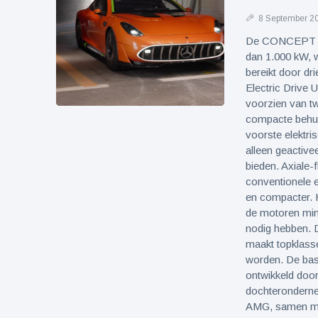
8 September 2
De CONCEPT AM
dan 1.000 kW, 
bereikt door dr
Electric Drive 
voorzien van tw
compacte behui
voorste elektri
alleen geactive
bieden. Axiale-
conventionele el
en compacter. H
de motoren mind
nodig hebben. D
maakt topklasse
worden. De bas
ontwikkeld door
dochterondern
AMG, samen met