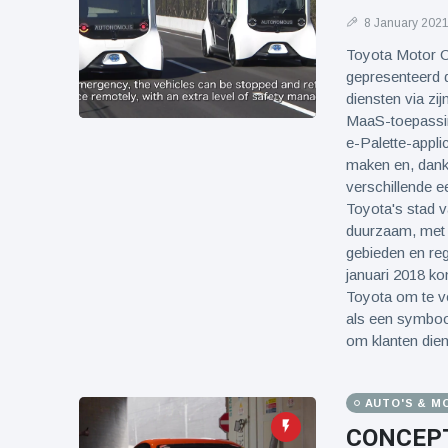
8 January 202
Toyota Motor C
gepresenteerd d
diensten via zi
MaaS-toepassi
e-Palette-appli
maken en, dankz
verschillende e
Toyota's stad 
duurzaam, met 
gebieden en reg
januari 2018 k
Toyota om te vo
als een symbool
om klanten die
AUTO'S & M
CONCEPT 