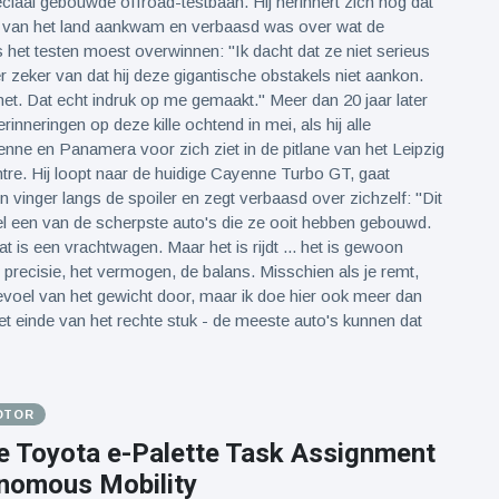
ciaal gebouwde offroad-testbaan. Hij herinnert zich nog dat
en van het land aankwam en verbaasd was over wat de
 het testen moest overwinnen: "Ik dacht dat ze niet serieus
r zeker van dat hij deze gigantische obstakels niet aankon.
et. Dat echt indruk op me gemaakt." Meer dan 20 jaar later
erinneringen op deze kille ochtend in mei, als hij alle
nne en Panamera voor zich ziet in de pitlane van het Leipzig
re. Hij loopt naar de huidige Cayenne Turbo GT, gaat
n vinger langs de spoiler en zegt verbaasd over zichzelf: "Dit
l een van de scherpste auto's die ze ooit hebben gebouwd.
at is een vrachtwagen. Maar het is rijdt ... het is gewoon
e precisie, het vermogen, de balans. Misschien als je remt,
voel van het gewicht door, maar ik doe hier ook meer dan
t einde van het rechte stuk - de meeste auto's kunnen dat
OTOR
e Toyota e-Palette Task Assignment
nomous Mobility