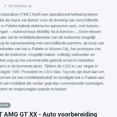
1
415 Bekeken op
orporation (TMC) heeft een operationeel beheersysteem
at als basis zal dienen voor de levering van verschillende
jn e-Palette batterij-elektrische autonome auto, met Autono -
ngen —Autonomous Mobility As A Service—. Deze nieuwe
catie zal de mobiliteitsdiensten van de toekomst mogelijk
ij de samenwerking met verschillende partners, de inzet van
enheden van het e-Palette in Woven City, het prototype van
van de toekomst, mogelijk maken. volledig verbonden en
het oog op het commerciële gebruik ervan in meerdere
io's in de komende jaren. Tijdens de CES in Las Vegas in
ondigde TMC President en CEO Akio Toyoda zijn doel aan om
rmen tot een mobiliteitsbedrijf en kondigde het e-Palette aan
 van mobiliteit die verder gaat dan conventionele voertuigen,
nsten en toegevoegde waarde te bieden
OTOR
AMG GT XX - Auto voorbereiding