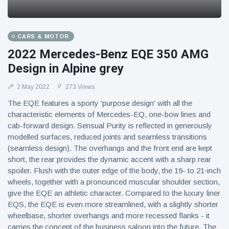
CARS & MOTOR
2022 Mercedes-Benz EQE 350 AMG
Design in Alpine grey
2 May 2022
273 Views
The EQE features a sporty 'purpose design' with all the
characteristic elements of Mercedes-EQ, one-bow lines and
cab-forward design. Sensual Purity is reflected in generously
modelled surfaces, reduced joints and seamless transitions
(seamless design). The overhangs and the front end are kept
short, the rear provides the dynamic accent with a sharp rear
spoiler. Flush with the outer edge of the body, the 19- to 21‑inch
wheels, together with a pronounced muscular shoulder section,
give the EQE an athletic character. Compared to the luxury liner
EQS, the EQE is even more streamlined, with a slightly shorter
wheelbase, shorter overhangs and more recessed flanks - it
carries the concept of the business saloon into the future. The