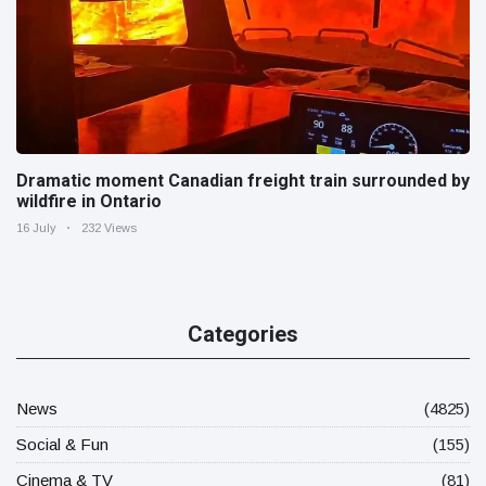
Dramatic moment Canadian freight train surrounded by
wildfire in Ontario
16 July
232 Views
Categories
News
(4825)
Social & Fun
(155)
Cinema & TV
(81)