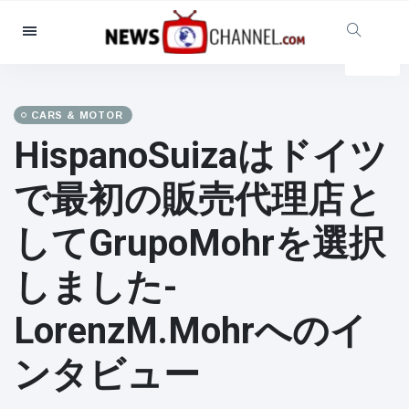
Categories
News
(4825)
Social & Fun
(155)
CARS & MOTOR
HispanoSuizaはドイツ
Cinema & TV
(81)
Sport
(237)
で最初の販売代理店と
Celebrities
(13938)
してGrupoMohrを選択
Fashion & Beauty
(122)
Cars & Motor
(5997)
しました-
Food & Drink
(79)
LorenzM.Mohrへのイ
Gaming
(160)
Lifestyle & Docutainment
(121)
ンタビュー
Health & Fitness
(73)