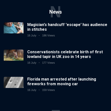
N
News
Magician's handcuff 'escape' has audience
in stitches
16 July
186 Views
Conservationists celebrate birth of first
lowland tapir in UK zoo in 14 years
16 July
177 Views
Florida man arrested after launching
fireworks from moving car
16 July
159 Views