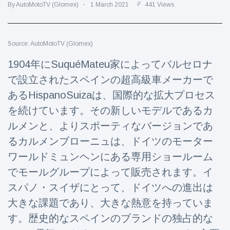
Travel & Adventure
(77)
By AutoMotoTV (Glomex)
1 March 2021
441 Views
Latest News
Source: AutoMotoTV (Glomex)
1904年にSuquéMateu家によってバルセロナ
Magician's
で設立されたスペインの超高級車メーカーで
handcuff
'escape' has
あるHispanoSuizaは、国際的な拡大プロセス
16 July
186 Views
audience in
を続けています。その新しいモデルであるカ
stitches
ルメンと、よりスポーティなバージョンであ
Conservationists
celebrate birth
るカルメンブローニュは、ドイツのモーター
of first lowland
16 July
177 Views
ワールドミュンヘンにある専用ショールーム
tapir in UK zoo in
14 years
でモールグループによって販売されます。イ
Florida man
スパノ・スイザにとって、ドイツへの進出は
arrested after
大きな課題であり、大きな熱意を持っていま
launching
16 July
159 Views
fireworks from
す。歴史的なスペインのブランドの独占的な
moving car