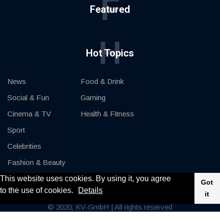
F
Featured
H
Hot Topics
News
Food & Drink
Social & Fun
Gaming
Cinema & TV
Health & Fitness
Sport
Celebrities
Fashion & Beauty
This website uses cookies. By using it, you agree
Cars & Motor
Got
to the use of cookies.
Details
it
© 2020, KV-GmbH | All rights reserved