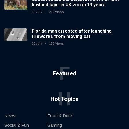
lowland tapir in UK zoo in 14 years
16 July
203 Views
Florida man arrested after launching
fireworks from moving car
16 July
178 Views
F
Featured
H
Hot Topics
News
Food & Drink
Social & Fun
Gaming