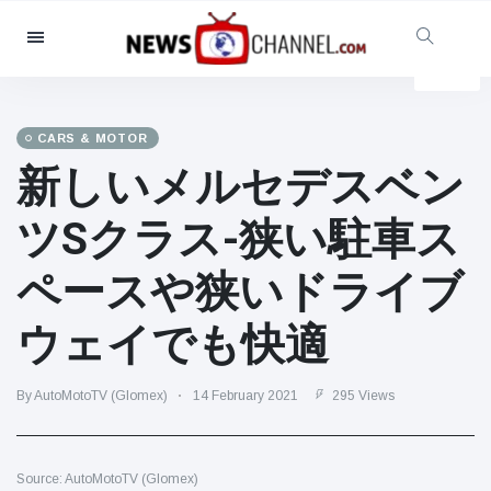
Categories
News
(4825)
Social & Fun
(155)
CARS & MOTOR
新しいメルセデスベン
Cinema & TV
(81)
Sport
(237)
ツSクラス-狭い駐車ス
Celebrities
(13938)
ペースや狭いドライブ
Fashion & Beauty
(122)
Cars & Motor
(5997)
ウェイでも快適
Food & Drink
(79)
Gaming
(160)
By AutoMotoTV (Glomex)
14 February 2021
295 Views
Lifestyle & Docutainment
(121)
Health & Fitness
(73)
Source: AutoMotoTV (Glomex)