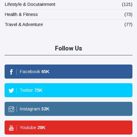
Lifestyle & Docutainment
(121)
Health & Fitness
(73)
Travel & Adventure
(77)
Follow Us
Facebook
65
K
Twitter
75
K
Instagram
32
K
Youtube
28
K