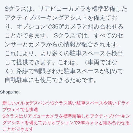
Travel & Adventure
(77)
Sクラスは、リアビューカメラを標準装備した
アクティブパーキングアシストを備えてお
Latest News
り、オプションで360°カメラと組み合わせる
ことができます。 Sクラスでは、すべてのセ
Magician's
ンサーとカメラからの情報が融合されます。
handcuff
これにより、より多くの駐車スペースを検出
'escape' has
16 July
215 Views
audience in
して提供できます。これは、（車両ではな
stitches
く）路線で制限された駐車スペースが初めて
Conservationists
自動駐車にも使用できるためです。
celebrate birth
of first lowland
16 July
203 Views
tapir in UK zoo in
Shopping:
14 years
新しいメルセデスベンツsクラス狭い駐車スペースや狭いドライ
Florida man
ブウェイでも快適
arrested after
Sクラスはリアビューカメラを標準装備したアクティブパーキン
launching
16 July
178 Views
グアシストを備えておりオプションで360カメラと組み合わせる
fireworks from
ことができます
moving car