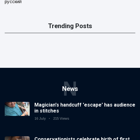
русский
Trending Posts
N
News
Magician's handcuff 'escape' has audience
in stitches
16 July
215 Views
Conservationists celebrate birth of first