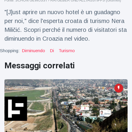
Fonte: SCHON GEWUSST? RATGEBER UND ALLTAGSTIPPS (Glomex)
Viaggi e avventura
(77)
"[J]ust aprire un nuovo hotel è un guadagno
per noi," dice l'esperta croata di turismo Nera
Ultime notizie
Miličić. Scopri perché il numero di visitatori sta
diminuendo in Croazia nel video.
Dylan
Sprouse e
Shopping:
Diminuendo
Di
Turismo
Barbara
15 July
49
Palvin
Visualizzazioni
Messaggi correlati
rivelano di
aspettare
Millie Bobby
una
Brown
bambina
incoraggia
15 July
71
sua figlia ad
Visualizzazioni
essere
creativa
Anne
Hathaway
definisce
14 July
30
Tom
Visualizzazioni
Holland 'il