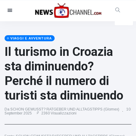
Categorie
Notizie
(4825)
Sociale e divertimento
(155)
VIAGGI E AVVENTURA
Il turismo in Croazia
Cinema e TV
(81)
Sport
(237)
sta diminuendo?
Celebrità
(13938)
Perché il numero di
Moda e bellezza
(122)
Auto e motore
(5997)
turisti sta diminuendo
Cibo e bevande
(79)
Giochi
(160)
Da SCHON GEWUSST? RATGEBER UND ALLTAGSTIPPS (Glomex)
10
September 2025
2360 Visualizzazioni
Stile di vita
(121)
Salute e fitness
(73)