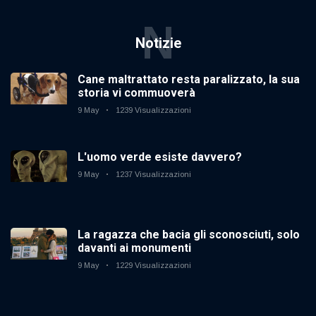
N
Notizie
Cane maltrattato resta paralizzato, la sua
storia vi commuoverà
9 May
1239 Visualizzazioni
L'uomo verde esiste davvero?
9 May
1237 Visualizzazioni
La ragazza che bacia gli sconosciuti, solo
davanti ai monumenti
9 May
1229 Visualizzazioni