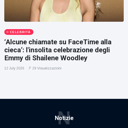
CELEBRITÀ
‘Alcune chiamate su FaceTime alla
cieca’: l'insolita celebrazione degli
Emmy di Shailene Woodley
12 July 2026
29 Visualizzazioni
N
Notizie