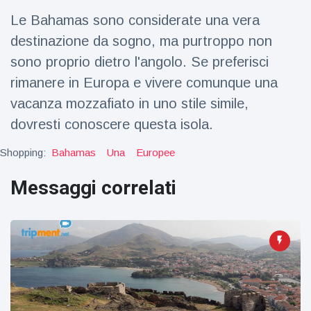
Viaggi e avventura
(77)
Le Bahamas sono considerate una vera
destinazione da sogno, ma purtroppo non
Ultime notizie
sono proprio dietro l'angolo. Se preferisci
rimanere in Europa e vivere comunque una
Dylan
vacanza mozzafiato in uno stile simile,
Sprouse e
dovresti conoscere questa isola.
Barbara
15 July
50
Palvin
Visualizzazioni
rivelano di
Shopping:
Bahamas
Una
Europee
aspettare
Millie Bobby
una
Messaggi correlati
Brown
bambina
incoraggia
15 July
72
sua figlia ad
Visualizzazioni
essere
creativa
Anne
Hathaway
definisce
14 July
31
Tom
Visualizzazioni
Holland 'il