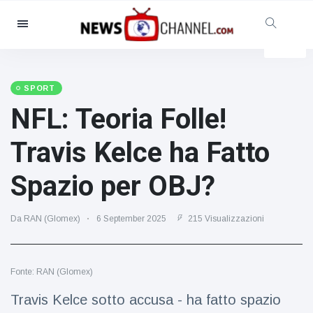
Categorie
Notizie
(4825)
Sociale e divertimento
(155)
SPORT
NFL: Teoria Folle!
Cinema e TV
(81)
Sport
(237)
Travis Kelce ha Fatto
Celebrità
(13938)
Spazio per OBJ?
Moda e bellezza
(122)
Auto e motore
(5997)
Da RAN (Glomex)
6 September 2025
215 Visualizzazioni
Cibo e bevande
(79)
Giochi
(160)
Fonte: RAN (Glomex)
Stile di vita
(121)
Salute e fitness
(73)
Travis Kelce sotto accusa - ha fatto spazio