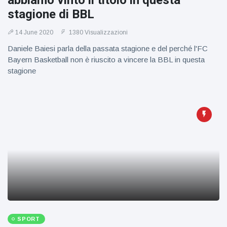
abbiamo vinto il titolo in questa
figlio dei
stagione di BBL
sogni’
14 June 2020
1380 Visualizzazioni
Daniele Baiesi parla della passata stagione e del perché l'FC
Bayern Basketball non è riuscito a vincere la BBL in questa
stagione
SPORT