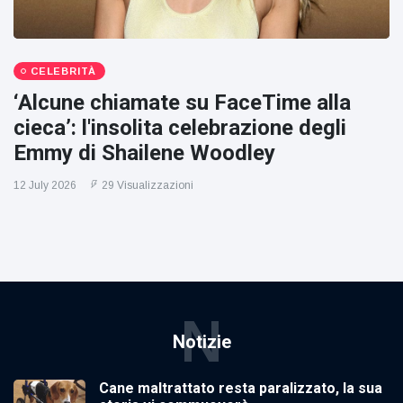
CELEBRITÀ
‘Alcune chiamate su FaceTime alla
cieca’: l'insolita celebrazione degli
Emmy di Shailene Woodley
12 July 2026
29 Visualizzazioni
N
Notizie
Cane maltrattato resta paralizzato, la sua