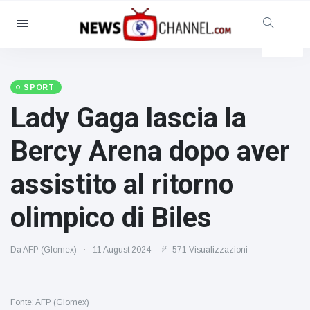
Categorie
Notizie
(4825)
Sociale e divertimento
(155)
SPORT
Lady Gaga lascia la
Cinema e TV
(81)
Sport
(237)
Bercy Arena dopo aver
Celebrità
(13938)
assistito al ritorno
Moda e bellezza
(122)
Auto e motore
(5997)
olimpico di Biles
Cibo e bevande
(79)
Giochi
(160)
Da AFP (Glomex)
11 August 2024
571 Visualizzazioni
Stile di vita
(121)
Salute e fitness
(73)
Fonte: AFP (Glomex)