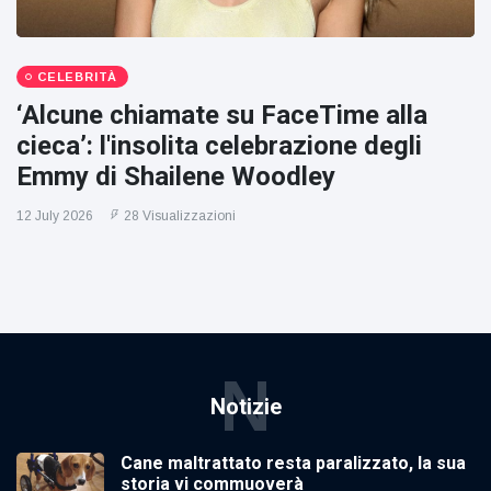
CELEBRITÀ
‘Alcune chiamate su FaceTime alla
cieca’: l'insolita celebrazione degli
Emmy di Shailene Woodley
12 July 2026
28 Visualizzazioni
N
Notizie
Cane maltrattato resta paralizzato, la sua
storia vi commuoverà