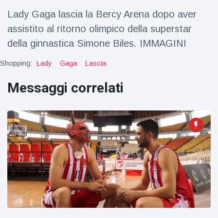
Viaggi e avventura
(77)
Lady Gaga lascia la Bercy Arena dopo aver
assistito al ritorno olimpico della superstar
Ultime notizie
della ginnastica Simone Biles. IMMAGINI
Shopping:
Lady
Gaga
Lascia
Dylan
Sprouse e
Messaggi correlati
Barbara
15 July
49
Palvin
Visualizzazioni
rivelano di
aspettare
Millie Bobby
una
Brown
bambina
incoraggia
15 July
71
sua figlia ad
Visualizzazioni
essere
creativa
Anne
Hathaway
definisce
14 July
30
Tom
Visualizzazioni
Holland 'il