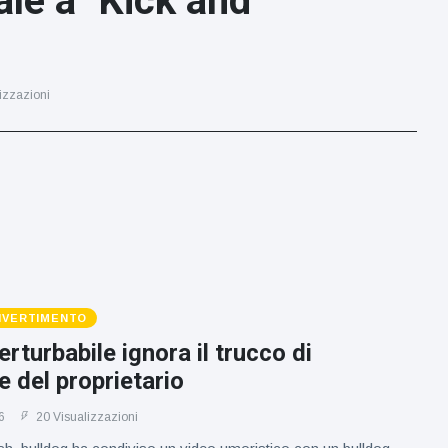
le a "Kick and
izzazioni
DIVERTIMENTO
rturbabile ignora il trucco di
e del proprietario
6
20 Visualizzazioni