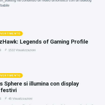
_bulldog ha condiviso un video umoristico con un bulldog
rbabile
DIVERTIMENTO
Hawk: Legends of Gaming Profile
9
1532 Visualizzazioni
DIVERTIMENTO
 Sphere si illumina con display
 festivi
6
45 Visualizzazioni