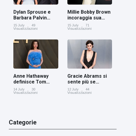
Dylan Sprouse e
Millie Bobby Brown
Barbara Palvin
incoraggia sua
rivelano di
figlia ad essere
15 July
49
15 July
71
aspettare una
creativa
Visualizzazioni
Visualizzazioni
bambina
Anne Hathaway
Gracie Abrams si
definisce Tom
sente più se
Holland 'il figlio dei
stessa con i capelli
14 July
30
12 July
44
sogni’
corti
Visualizzazioni
Visualizzazioni
Categorie