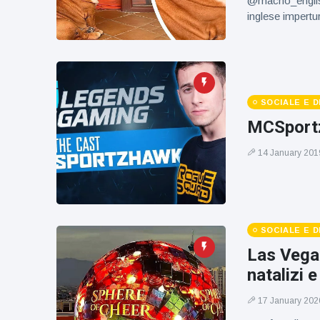
@macho_english
figlio dei
inglese impertu
sogni’
SOCIALE E 
MCSportz
14 January 201
SOCIALE E 
Las Vegas
natalizi e
17 January 202