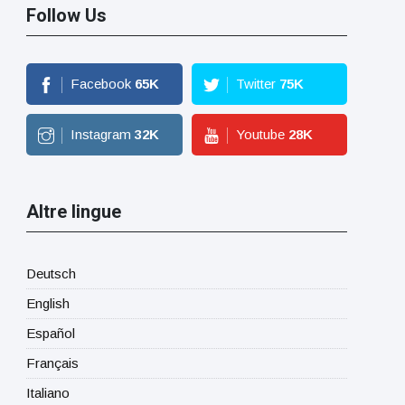
Follow Us
Facebook
65
K
Twitter
75
K
Instagram
32
K
Youtube
28
K
Altre lingue
Deutsch
English
Español
Français
Italiano