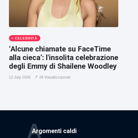
CELEBRITÀ
‘Alcune chiamate su FaceTime
alla cieca’: l'insolita celebrazione
degli Emmy di Shailene Woodley
12 July 2026
28 Visualizzazioni
A
Argomenti caldi