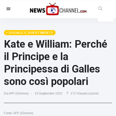
Categorie
Notizie
(4825)
Sociale e divertimento
(155)
SOCIALE E DIVERTIMENTO
Kate e William: Perché
Cinema e TV
(81)
Sport
(237)
il Principe e la
Celebrità
(13938)
Principessa di Galles
Moda e bellezza
(122)
Auto e motore
(5997)
sono così popolari
Cibo e bevande
(79)
Giochi
(160)
Da AFP (Glomex)
10 September 2022
172 Visualizzazioni
Stile di vita
(121)
Salute e fitness
(73)
Fonte: AFP (Glomex)