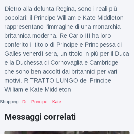
Viaggi e avventura
(77)
Dietro alla defunta Regina, sono i reali più
popolari: il Principe William e Kate Middleton
Ultime notizie
rappresentano l'immagine di una monarchia
britannica moderna. Re Carlo III ha loro
Dylan
conferito il titolo di Principe e Principessa di
Sprouse e
Galles venerdì sera, un titolo in più per il Duca
Barbara
15 July
48
Palvin
Visualizzazioni
e la Duchessa di Cornovaglia e Cambridge,
rivelano di
aspettare
che sono ben accolti dai britannici per vari
Millie Bobby
una
motivi. RITRATTO LUNGO del Principe
Brown
bambina
incoraggia
15 July
69
William e Kate Middleton
sua figlia ad
Visualizzazioni
essere
Shopping:
Di
Principe
Kate
creativa
Anne
Hathaway
Messaggi correlati
definisce
14 July
29
Tom
Visualizzazioni
Holland 'il