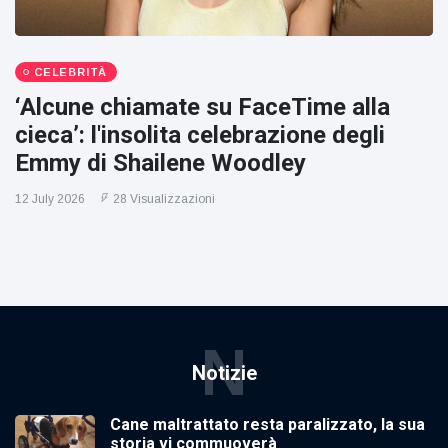
CELEBRITÀ
‘Alcune chiamate su FaceTime alla
cieca’: l'insolita celebrazione degli
Emmy di Shailene Woodley
12 July 2026
28 Visualizzazioni
N
Notizie
Cane maltrattato resta paralizzato, la sua
storia vi commuoverà