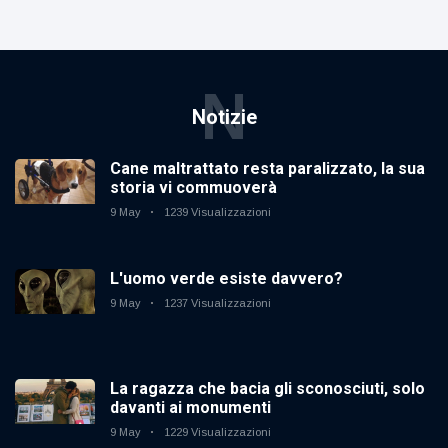
N
Notizie
Cane maltrattato resta paralizzato, la sua
storia vi commuoverà
9 May
1239 Visualizzazioni
L'uomo verde esiste davvero?
9 May
1237 Visualizzazioni
La ragazza che bacia gli sconosciuti, solo
davanti ai monumenti
9 May
1229 Visualizzazioni