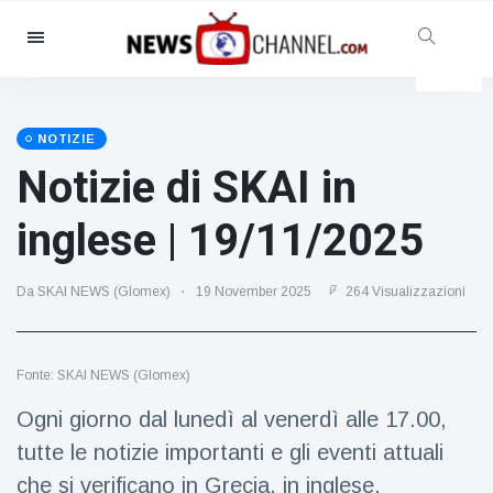
Categorie
Notizie
(4825)
Sociale e divertimento
(155)
NOTIZIE
Notizie di SKAI in
Cinema e TV
(81)
Sport
(237)
inglese | 19/11/2025
Celebrità
(13938)
Moda e bellezza
(122)
Da SKAI NEWS (Glomex)
19 November 2025
264 Visualizzazioni
Auto e motore
(5997)
Cibo e bevande
(79)
Fonte: SKAI NEWS (Glomex)
Giochi
(160)
Ogni giorno dal lunedì al venerdì alle 17.00,
Stile di vita
(121)
tutte le notizie importanti e gli eventi attuali
Salute e fitness
(73)
che si verificano in Grecia, in inglese.