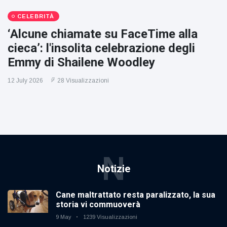
CELEBRITÀ
‘Alcune chiamate su FaceTime alla
cieca’: l'insolita celebrazione degli
Emmy di Shailene Woodley
12 July 2026
28 Visualizzazioni
N
Notizie
Cane maltrattato resta paralizzato, la sua
storia vi commuoverà
9 May
1239 Visualizzazioni