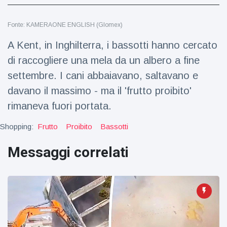
Viaggi e avventura
(77)
Fonte: KAMERAONE ENGLISH (Glomex)
Ultime notizie
A Kent, in Inghilterra, i bassotti hanno cercato
di raccogliere una mela da un albero a fine
Dylan
settembre. I cani abbaiavano, saltavano e
Sprouse e
davano il massimo - ma il 'frutto proibito'
Barbara
15 July
49
Palvin
Visualizzazioni
rimaneva fuori portata.
rivelano di
aspettare
Millie Bobby
Shopping:
Frutto
Proibito
Bassotti
una
Brown
bambina
incoraggia
Messaggi correlati
15 July
71
sua figlia ad
Visualizzazioni
essere
creativa
Anne
Hathaway
definisce
14 July
30
Tom
Visualizzazioni
Holland 'il