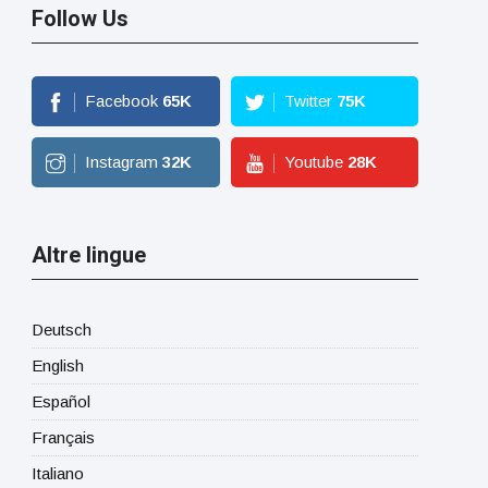
Follow Us
Facebook
65
K
Twitter
75
K
Instagram
32
K
Youtube
28
K
Altre lingue
Deutsch
English
Español
Français
Italiano