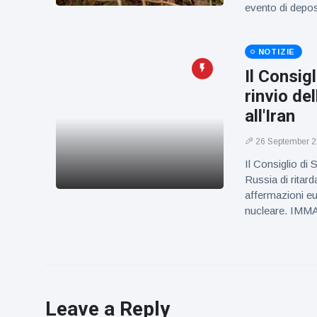
evento di depo
NOTIZIE
Il Consig
rinvio de
all'Iran
26 September 
Il Consiglio di 
Russia di ritard
affermazioni e
nucleare. IMM
Leave a Reply