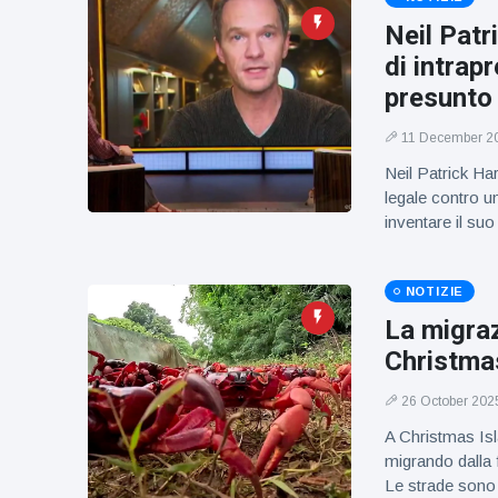
figlio dei
sogni’
Neil Patr
di intrap
presunto 
11 December 2
Neil Patrick Ha
legale contro un
inventare il su
NOTIZIE
La migraz
Christmas
26 October 202
A Christmas Isla
migrando dalla 
Le strade sono 