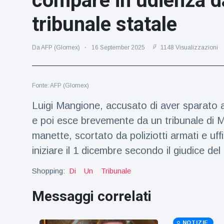
compare in udienza d
Viaggi e avventura
(77)
tribunale statale
Ultime notizie
Da AFP (Glomex)
16 September 2025
1148 Visualizzazioni
Dylan
Sprouse e
Fonte: AFP (Glomex)
Barbara
15 July
50
Palvin
Visualizzazioni
Luigi Mangione, accusato di aver sparato a u
rivelano di
aspettare
e poi esce brevemente da un tribunale di 
Millie Bobby
una
Brown
manette, scortato da poliziotti armati e uffi
bambina
incoraggia
15 July
72
iniziare il 1 dicembre secondo il giudice de
sua figlia ad
Visualizzazioni
essere
Shopping:
Di
Un
Tribunale
creativa
Anne
Hathaway
Messaggi correlati
definisce
14 July
31
Tom
Visualizzazioni
Holland 'il
NOTIZIE