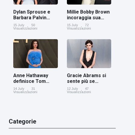
Dylan Sprouse e
Millie Bobby Brown
Barbara Palvin
incoraggia sua
rivelano di
figlia ad essere
15 July
50
15 July
72
aspettare una
creativa
Visualizzazioni
Visualizzazioni
bambina
Anne Hathaway
Gracie Abrams si
definisce Tom
sente più se
Holland 'il figlio dei
stessa con i capelli
14 July
31
12 July
47
sogni’
corti
Visualizzazioni
Visualizzazioni
Categorie