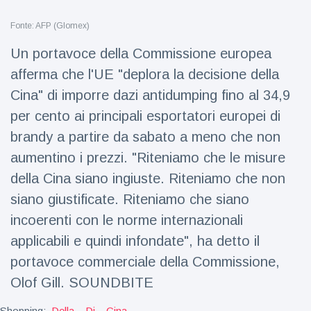
Viaggi e avventura
(77)
Fonte: AFP (Glomex)
Un portavoce della Commissione europea
Ultime notizie
afferma che l'UE "deplora la decisione della
Cina" di imporre dazi antidumping fino al 34,9
Dylan
Sprouse e
per cento ai principali esportatori europei di
Barbara
15 July
50
brandy a partire da sabato a meno che non
Palvin
Visualizzazioni
rivelano di
aumentino i prezzi. "Riteniamo che le misure
aspettare
Millie Bobby
una
della Cina siano ingiuste. Riteniamo che non
Brown
bambina
siano giustificate. Riteniamo che siano
incoraggia
15 July
72
sua figlia ad
Visualizzazioni
incoerenti con le norme internazionali
essere
creativa
applicabili e quindi infondate", ha detto il
Anne
portavoce commerciale della Commissione,
Hathaway
definisce
Olof Gill. SOUNDBITE
14 July
31
Tom
Visualizzazioni
Holland 'il
Shopping:
Della
Di
Cina