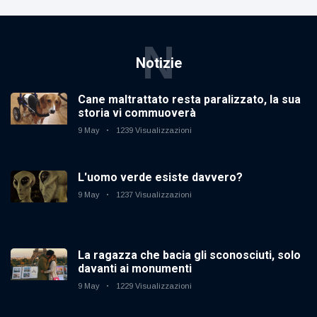
N
Notizie
Cane maltrattato resta paralizzato, la sua
storia vi commuoverà
9 May
1239 Visualizzazioni
L'uomo verde esiste davvero?
9 May
1237 Visualizzazioni
La ragazza che bacia gli sconosciuti, solo
davanti ai monumenti
9 May
1229 Visualizzazioni