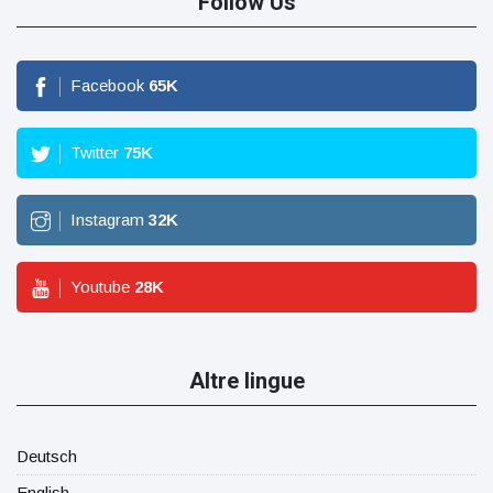
Follow Us
Facebook
65
K
Twitter
75
K
Instagram
32
K
Youtube
28
K
Altre lingue
Deutsch
English