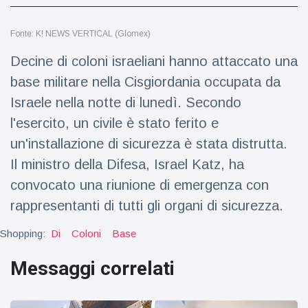
Viaggi e avventura
(77)
Fonte: K! NEWS VERTICAL (Glomex)
Ultime notizie
Decine di coloni israeliani hanno attaccato una
base militare nella Cisgiordania occupata da
Dylan
Israele nella notte di lunedì. Secondo
Sprouse e
l'esercito, un civile è stato ferito e
Barbara
15 July
48
Palvin
Visualizzazioni
un'installazione di sicurezza è stata distrutta.
rivelano di
aspettare
Il ministro della Difesa, Israel Katz, ha
Millie Bobby
una
convocato una riunione di emergenza con
Brown
bambina
incoraggia
15 July
69
rappresentanti di tutti gli organi di sicurezza.
sua figlia ad
Visualizzazioni
essere
Shopping:
Di
Coloni
Base
creativa
Anne
Hathaway
Messaggi correlati
definisce
14 July
29
Tom
Visualizzazioni
Holland 'il