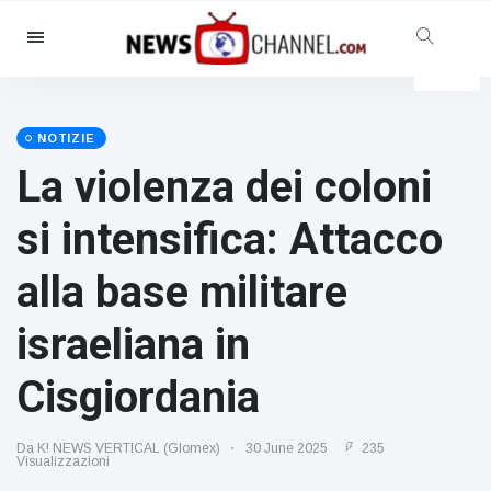
Categorie
Notizie
(4825)
Sociale e divertimento
(155)
NOTIZIE
La violenza dei coloni
Cinema e TV
(81)
Sport
(237)
si intensifica: Attacco
Celebrità
(13938)
alla base militare
Moda e bellezza
(122)
Auto e motore
(5997)
israeliana in
Cibo e bevande
(79)
Cisgiordania
Giochi
(160)
Stile di vita
(121)
Da K! NEWS VERTICAL (Glomex)
30 June 2025
235
Visualizzazioni
Salute e fitness
(73)