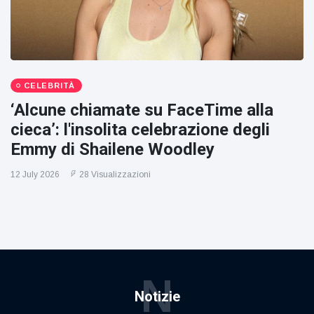
CELEBRITÀ
‘Alcune chiamate su FaceTime alla
cieca’: l'insolita celebrazione degli
Emmy di Shailene Woodley
12 July 2026
28 Visualizzazioni
N
Notizie