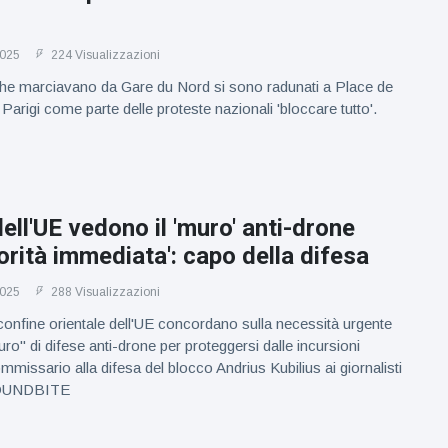
2025
224 Visualizzazioni
che marciavano da Gare du Nord si sono radunati a Place de
Parigi come parte delle proteste nazionali 'bloccare tutto'.
dell'UE vedono il 'muro' anti-drone
orità immediata': capo della difesa
2025
288 Visualizzazioni
l confine orientale dell'UE concordano sulla necessità urgente
ro" di difese anti-drone per proteggersi dalle incursioni
ommissario alla difesa del blocco Andrius Kubilius ai giornalisti
 SOUNDBITE