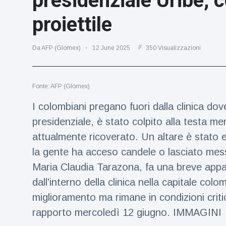
presidenziale Uribe, c
Viaggi e avventura
(77)
proiettile
Ultime notizie
Da AFP (Glomex)
12 June 2025
350 Visualizzazioni
Dylan
Sprouse e
Fonte: AFP (Glomex)
Barbara
15 July
48
Palvin
Visualizzazioni
I colombiani pregano fuori dalla clinica do
rivelano di
aspettare
presidenziale, è stato colpito alla testa 
Millie Bobby
una
Brown
attualmente ricoverato. Un altare è stato ere
bambina
incoraggia
15 July
69
la gente ha acceso candele o lasciato messa
sua figlia ad
Visualizzazioni
essere
Maria Claudia Tarazona, fa una breve appar
creativa
dall'interno della clinica nella capitale co
Anne
Hathaway
miglioramento ma rimane in condizioni criti
definisce
14 July
29
Tom
Visualizzazioni
rapporto mercoledì 12 giugno. IMMAGINI
Holland 'il