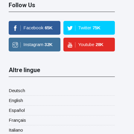
Follow Us
Facebook
65
K
Twitter
75
K
Instagram
32
K
Youtube
28
K
Altre lingue
Deutsch
English
Español
Français
Italiano