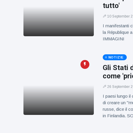
tutto'
10 September 
I manifestanti 
la République a 
IMMAGINI
NOTIZIE
Gli Stati 
come 'pri
26 September 
I paesi lungo i
di creare un "mu
russe, dice il c
in Finlandia.