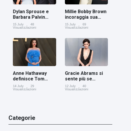
Dylan Sprouse e
Millie Bobby Brown
Barbara Palvin
incoraggia sua
rivelano di
figlia ad essere
15 July
48
15 July
69
aspettare una
creativa
Visualizzazioni
Visualizzazioni
bambina
Anne Hathaway
Gracie Abrams si
definisce Tom
sente più se
Holland 'il figlio dei
stessa con i capelli
14 July
29
12 July
40
sogni’
corti
Visualizzazioni
Visualizzazioni
Categorie