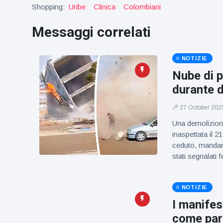
figlio dei
Shopping:
Uribe
Clinica
Colombiani
sogni’
Messaggi correlati
NOTIZIE
Nube di p
durante d
27 October 202
Una demolizion
inaspettata il 
ceduto, mandand
stati segnalati fe
NOTIZIE
I manifes
come part