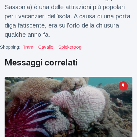
Viaggi e avventura
(77)
Sassonia) è una delle attrazioni più popolari
per i vacanzieri dell'isola. A causa di una porta
diga fatiscente, era sull'orlo della chiusura
Ultime notizie
qualche anno fa.
Dylan
Shopping:
Tram
Cavallo
Spiekeroog
Sprouse e
Barbara
15 July
46
Palvin
Messaggi correlati
Visualizzazioni
rivelano di
aspettare
Millie Bobby
una
Brown
bambina
incoraggia
15 July
69
sua figlia ad
Visualizzazioni
essere
creativa
Anne
Hathaway
definisce
14 July
28
Tom
Visualizzazioni
Holland 'il