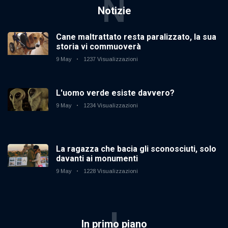
N
Notizie
Cane maltrattato resta paralizzato, la sua
storia vi commuoverà
9 May
1237 Visualizzazioni
L'uomo verde esiste davvero?
9 May
1234 Visualizzazioni
La ragazza che bacia gli sconosciuti, solo
davanti ai monumenti
9 May
1228 Visualizzazioni
I
In primo piano