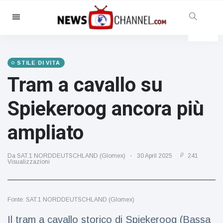
Categorie
Notizie
(4825)
Sociale e divertimento
(155)
STILE DI VITA
Tram a cavallo su
Cinema e TV
(81)
Sport
(237)
Spiekeroog ancora più
Celebrità
(13938)
ampliato
Moda e bellezza
(122)
Auto e motore
(5997)
Da SAT.1 NORDDEUTSCHLAND (Glomex)
30 April 2025
241
Cibo e bevande
(79)
Visualizzazioni
Giochi
(160)
Stile di vita
(121)
Fonte: SAT.1 NORDDEUTSCHLAND (Glomex)
Salute e fitness
(73)
Il tram a cavallo storico di Spiekeroog (Bassa