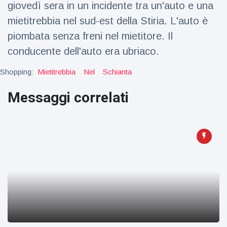
giovedì sera in un incidente tra un'auto e una
Viaggi e avventura
(77)
mietitrebbia nel sud-est della Stiria. L'auto è
piombata senza freni nel mietitore. Il
Ultime notizie
conducente dell'auto era ubriaco.
Dylan
Shopping:
Mietitrebbia
Nel
Schianta
Sprouse e
Barbara
Messaggi correlati
15 July
50
Palvin
Visualizzazioni
rivelano di
aspettare
Millie Bobby
una
Brown
bambina
incoraggia
15 July
72
sua figlia ad
Visualizzazioni
essere
creativa
Anne
Hathaway
definisce
14 July
31
Tom
Visualizzazioni
Holland 'il