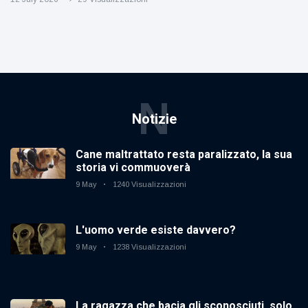
N
Notizie
Cane maltrattato resta paralizzato, la sua
storia vi commuoverà
9 May
1240 Visualizzazioni
L'uomo verde esiste davvero?
9 May
1238 Visualizzazioni
La ragazza che bacia gli sconosciuti, solo