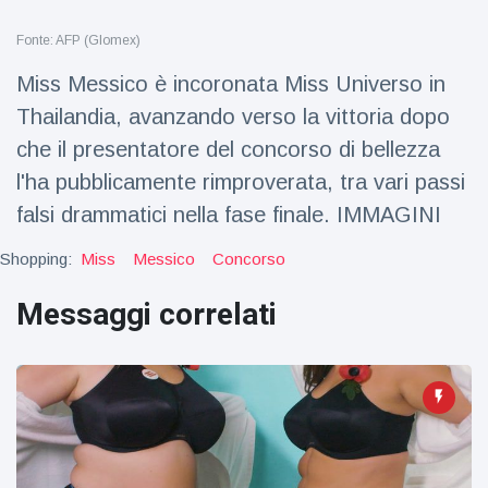
Viaggi e avventura
(77)
Fonte: AFP (Glomex)
Miss Messico è incoronata Miss Universo in
Ultime notizie
Thailandia, avanzando verso la vittoria dopo
che il presentatore del concorso di bellezza
Dylan
Sprouse e
l'ha pubblicamente rimproverata, tra vari passi
Barbara
15 July
50
falsi drammatici nella fase finale. IMMAGINI
Palvin
Visualizzazioni
rivelano di
aspettare
Shopping:
Miss
Messico
Concorso
Millie Bobby
una
Brown
bambina
Messaggi correlati
incoraggia
15 July
72
sua figlia ad
Visualizzazioni
essere
creativa
Anne
Hathaway
definisce
14 July
31
Tom
Visualizzazioni
Holland 'il