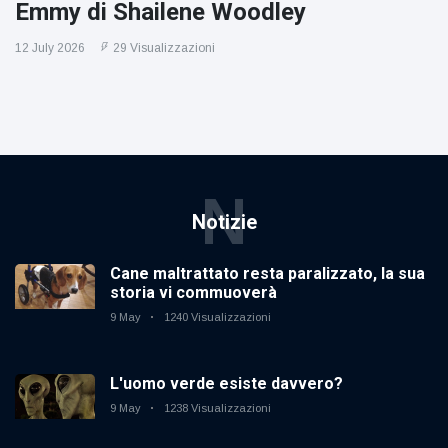
Emmy di Shailene Woodley
12 July 2026
29 Visualizzazioni
N
Notizie
Cane maltrattato resta paralizzato, la sua
storia vi commuoverà
9 May
1240 Visualizzazioni
L'uomo verde esiste davvero?
9 May
1238 Visualizzazioni