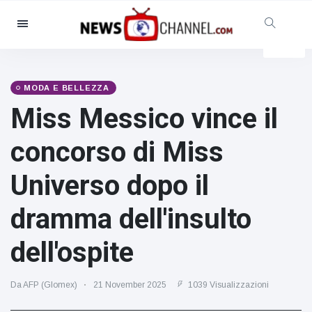
Categorie
Notizie
(4825)
Sociale e divertimento
(155)
MODA E BELLEZZA
Miss Messico vince il
Cinema e TV
(81)
Sport
(237)
concorso di Miss
Celebrità
(13938)
Universo dopo il
Moda e bellezza
(122)
Auto e motore
(5997)
dramma dell'insulto
Cibo e bevande
(79)
dell'ospite
Giochi
(160)
Stile di vita
(121)
Da AFP (Glomex)
21 November 2025
1039 Visualizzazioni
Salute e fitness
(73)