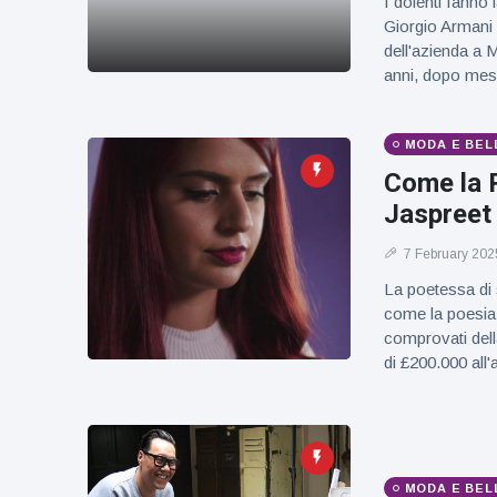
I dolenti fanno
figlio dei
Giorgio Armani 
sogni’
dell'azienda a M
anni, dopo mesi
MODA E BEL
Come la P
Jaspreet
7 February 202
La poetessa di 
come la poesia a
comprovati dell
di £200.000 all
MODA E BEL