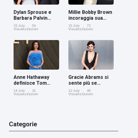
Dylan Sprouse e
Millie Bobby Brown
Barbara Palvin
incoraggia sua
rivelano di
figlia ad essere
15 July
50
15 July
72
aspettare una
creativa
Visualizzazioni
Visualizzazioni
bambina
Anne Hathaway
Gracie Abrams si
definisce Tom
sente più se
Holland 'il figlio dei
stessa con i capelli
14 July
31
12 July
46
sogni’
corti
Visualizzazioni
Visualizzazioni
Categorie