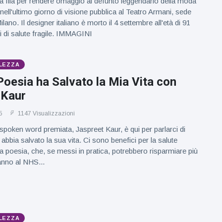
 la fila per rendere omaggio al defunto leggendario della moda
nell'ultimo giorno di visione pubblica al Teatro Armani, sede
ilano. Il designer italiano è morto il 4 settembre all'età di 91
 di salute fragile. IMMAGINI
LEZZA
oesia ha Salvato la Mia Vita con
 Kaur
5
1147 Visualizzazioni
spoken word premiata, Jaspreet Kaur, è qui per parlarci di
bbia salvato la sua vita. Ci sono benefici per la salute
a poesia, che, se messi in pratica, potrebbero risparmiare più
'anno al NHS...
LEZZA