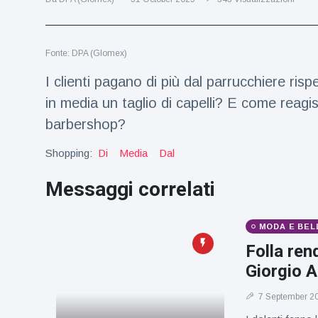
Viaggi e avventura
(77)
Fonte: DPA (Glomex)
Ultime notizie
I clienti pagano di più dal parrucchiere r
Dylan
in media un taglio di capelli? E come reagi
Sprouse e
barbershop?
Barbara
15 July
50
Palvin
Visualizzazioni
rivelano di
Shopping:
Di
Media
Dal
aspettare
Millie Bobby
una
Messaggi correlati
Brown
bambina
incoraggia
15 July
72
sua figlia ad
Visualizzazioni
MODA E BEL
essere
creativa
Folla ren
Anne
Giorgio 
Hathaway
definisce
14 July
31
Tom
Visualizzazioni
7 September 2
Holland 'il