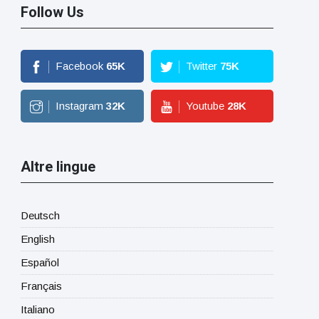
Follow Us
Facebook
65
K
Twitter
75
K
Instagram
32
K
Youtube
28
K
Altre lingue
Deutsch
English
Español
Français
Italiano