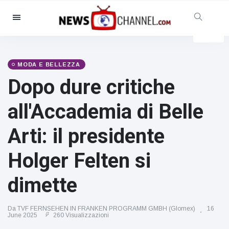
Categorie
Notizie
(4825)
Sociale e divertimento
(155)
MODA E BELLEZZA
Dopo dure critiche
Cinema e TV
(81)
Sport
(237)
all'Accademia di Belle
Celebrità
(13938)
Arti: il presidente
Moda e bellezza
(122)
Auto e motore
(5997)
Holger Felten si
Cibo e bevande
(79)
dimette
Giochi
(160)
Stile di vita
(121)
Da TVF FERNSEHEN IN FRANKEN PROGRAMM GMBH (Glomex)
16
June 2025
260 Visualizzazioni
Salute e fitness
(73)