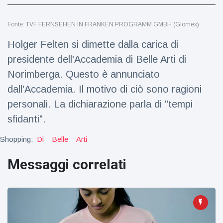
Viaggi e avventura
(77)
Fonte: TVF FERNSEHEN IN FRANKEN PROGRAMM GMBH (Glomex)
Ultime notizie
Holger Felten si dimette dalla carica di
presidente dell'Accademia di Belle Arti di
Dylan
Norimberga. Questo è annunciato
Sprouse e
dall'Accademia. Il motivo di ciò sono ragioni
Barbara
15 July
49
Palvin
Visualizzazioni
personali. La dichiarazione parla di "tempi
rivelano di
aspettare
sfidanti".
Millie Bobby
una
Brown
bambina
Shopping:
Di
Belle
Arti
incoraggia
15 July
71
sua figlia ad
Visualizzazioni
Messaggi correlati
essere
creativa
Anne
Hathaway
definisce
14 July
30
Tom
Visualizzazioni
Holland 'il