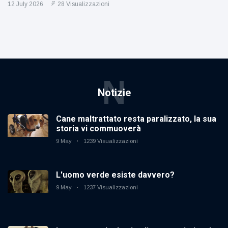
12 July 2026
28 Visualizzazioni
N
Notizie
Cane maltrattato resta paralizzato, la sua
storia vi commuoverà
9 May
1239 Visualizzazioni
L'uomo verde esiste davvero?
9 May
1237 Visualizzazioni