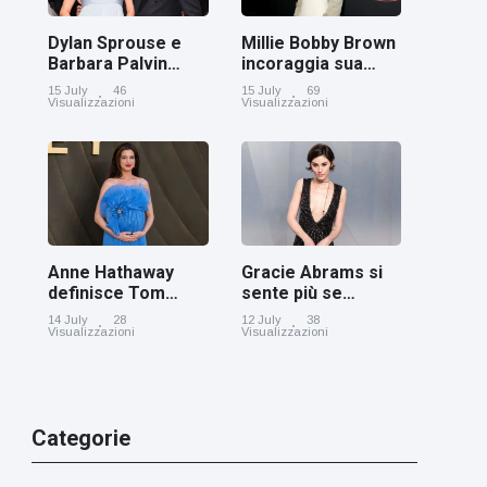
Dylan Sprouse e
Millie Bobby Brown
Barbara Palvin
incoraggia sua
rivelano di
figlia ad essere
15 July
46
15 July
69
aspettare una
creativa
Visualizzazioni
Visualizzazioni
bambina
Anne Hathaway
Gracie Abrams si
definisce Tom
sente più se
Holland 'il figlio dei
stessa con i capelli
14 July
28
12 July
38
sogni’
corti
Visualizzazioni
Visualizzazioni
Categorie