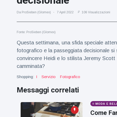
decisionale
Viaggi e avventura
(77)
Da ProSieben (Glomex)
7 April 2022
106 Visualizzazioni
Ultime notizie
Fonte: ProSieben (Glomex)
Dylan
Sprouse e
Questa settimana, una sfida speciale atten
Barbara
15 July
46
fotografico e la passeggiata decisionale si
Palvin
Visualizzazioni
rivelano di
convincere Heidi e lo stilista Jeremy Scott 
aspettare
Millie Bobby
camminata?
una
Brown
bambina
incoraggia
Shopping:
I
Servizio
Fotografico
15 July
69
sua figlia ad
Visualizzazioni
essere
Messaggi correlati
creativa
Anne
Hathaway
definisce
MODA E BEL
14 July
28
Tom
Visualizzazioni
Come Far
Holland 'il