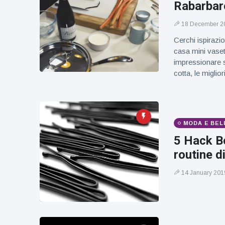
figlio dei
Rabarbaro
sogni’
18 December 2
Cerchi ispirazi
casa mini vaset
impressionare s
cotta, le migliori
MODA E BEL
5 Hack B
routine d
14 January 201