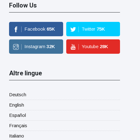
Follow Us
Facebook
65
K
Twitter
75
K
Instagram
32
K
Youtube
28
K
Altre lingue
Deutsch
English
Español
Français
Italiano