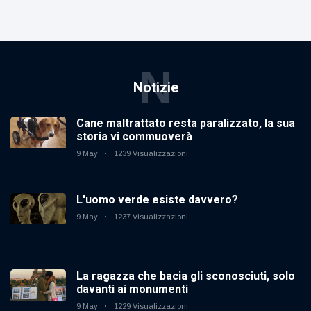
N
Notizie
Cane maltrattato resta paralizzato, la sua
storia vi commuoverà
9 May
1239 Visualizzazioni
L'uomo verde esiste davvero?
9 May
1237 Visualizzazioni
La ragazza che bacia gli sconosciuti, solo
davanti ai monumenti
9 May
1229 Visualizzazioni