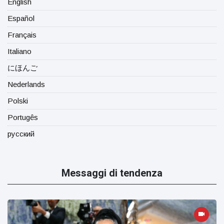
English
Español
Français
Italiano
にほんご
Nederlands
Polski
Portugês
русский
Messaggi di tendenza