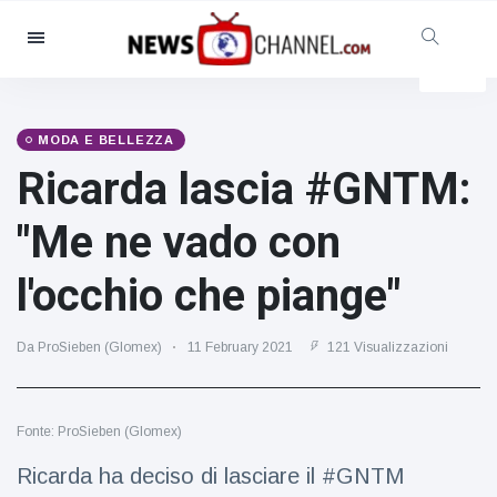
Categorie
Notizie
(4825)
Sociale e divertimento
(155)
MODA E BELLEZZA
Ricarda lascia #GNTM:
Cinema e TV
(81)
Sport
(237)
"Me ne vado con
Celebrità
(13938)
l'occhio che piange"
Moda e bellezza
(122)
Auto e motore
(5997)
Da ProSieben (Glomex)
11 February 2021
121 Visualizzazioni
Cibo e bevande
(79)
Giochi
(160)
Fonte: ProSieben (Glomex)
Stile di vita
(121)
Salute e fitness
(73)
Ricarda ha deciso di lasciare il #GNTM