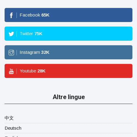
Facebook
65
K
Twitter
75
K
Instagram
32
K
Youtube
28
K
Altre lingue
中文
Deutsch