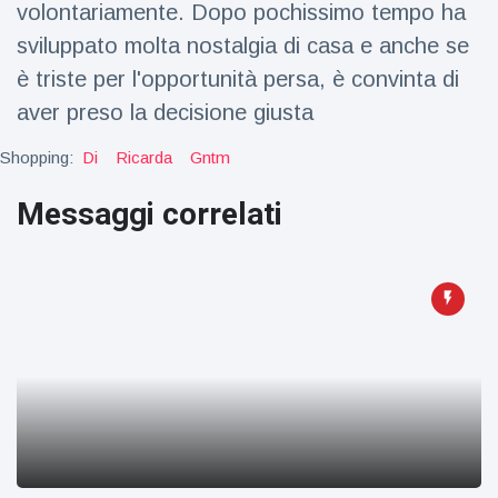
volontariamente. Dopo pochissimo tempo ha
Viaggi e avventura
(77)
sviluppato molta nostalgia di casa e anche se
è triste per l'opportunità persa, è convinta di
Ultime notizie
aver preso la decisione giusta
Dylan
Shopping:
Di
Ricarda
Gntm
Sprouse e
Barbara
Messaggi correlati
15 July
50
Palvin
Visualizzazioni
rivelano di
aspettare
Millie Bobby
una
Brown
bambina
incoraggia
15 July
72
sua figlia ad
Visualizzazioni
essere
creativa
Anne
Hathaway
definisce
14 July
31
Tom
Visualizzazioni
Holland 'il