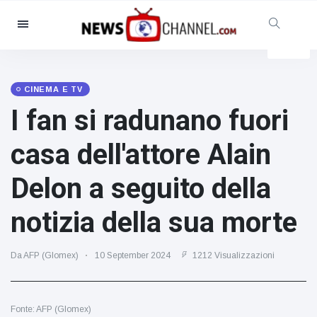
Categorie
Notizie
(4825)
Sociale e divertimento
(155)
CINEMA E TV
I fan si radunano fuori
Cinema e TV
(81)
Sport
(237)
casa dell'attore Alain
Celebrità
(13938)
Delon a seguito della
Moda e bellezza
(122)
Auto e motore
(5997)
notizia della sua morte
Cibo e bevande
(79)
Giochi
(160)
Da AFP (Glomex)
10 September 2024
1212 Visualizzazioni
Stile di vita
(121)
Salute e fitness
(73)
Fonte: AFP (Glomex)