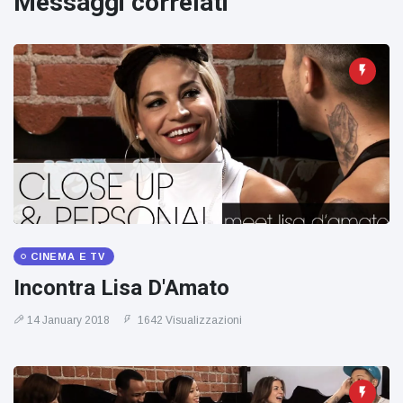
Messaggi correlati
figlio dei
sogni’
CINEMA E TV
Incontra Lisa D'Amato
14 January 2018
1642 Visualizzazioni