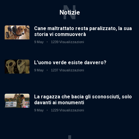
N
Notizie
Cane maltrattato resta paralizzato, la sua
storia vi commuoverà
9 May
1239 Visualizzazioni
L'uomo verde esiste davvero?
9 May
1237 Visualizzazioni
La ragazza che bacia gli sconosciuti, solo
davanti ai monumenti
9 May
1229 Visualizzazioni