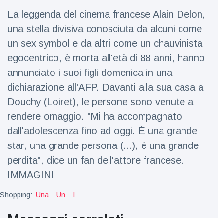
Viaggi e avventura
(77)
La leggenda del cinema francese Alain Delon,
una stella divisiva conosciuta da alcuni come
Ultime notizie
un sex symbol e da altri come un chauvinista
egocentrico, è morta all'età di 88 anni, hanno
Dylan
annunciato i suoi figli domenica in una
Sprouse e
dichiarazione all'AFP. Davanti alla sua casa a
Barbara
15 July
50
Palvin
Visualizzazioni
Douchy (Loiret), le persone sono venute a
rivelano di
aspettare
rendere omaggio. "Mi ha accompagnato
Millie Bobby
una
dall'adolescenza fino ad oggi. È una grande
Brown
bambina
incoraggia
15 July
72
star, una grande persona (...), è una grande
sua figlia ad
Visualizzazioni
essere
perdita", dice un fan dell'attore francese.
creativa
IMMAGINI
Anne
Hathaway
definisce
Shopping:
Una
Un
I
14 July
30
Tom
Visualizzazioni
Holland 'il