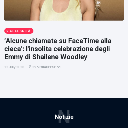
CELEBRITÀ
‘Alcune chiamate su FaceTime alla
cieca’: l'insolita celebrazione degli
Emmy di Shailene Woodley
12 July 2026
29 Visualizzazioni
N
Notizie