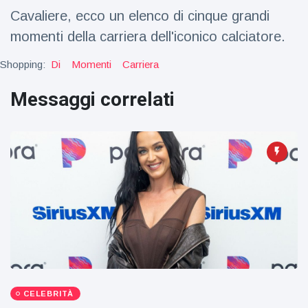
Viaggi e avventura
(77)
Cavaliere, ecco un elenco di cinque grandi
momenti della carriera dell'iconico calciatore.
Ultime notizie
Shopping:
Di
Momenti
Carriera
Messaggi correlati
Dylan
Sprouse e
Barbara
15 July
50
Palvin
Visualizzazioni
rivelano di
aspettare
Millie Bobby
una
Brown
bambina
incoraggia
15 July
72
sua figlia ad
Visualizzazioni
essere
creativa
Anne
Hathaway
definisce
14 July
31
Tom
Visualizzazioni
CELEBRITÀ
Holland 'il