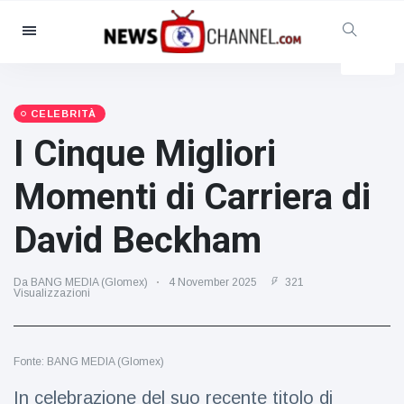
Categorie
Notizie
(4825)
Sociale e divertimento
(155)
CELEBRITÀ
I Cinque Migliori
Cinema e TV
(81)
Sport
(237)
Momenti di Carriera di
Celebrità
(13938)
David Beckham
Moda e bellezza
(122)
Auto e motore
(5997)
Da BANG MEDIA (Glomex)
4 November 2025
321
Cibo e bevande
(79)
Visualizzazioni
Giochi
(160)
Stile di vita
(121)
Fonte: BANG MEDIA (Glomex)
Salute e fitness
(73)
In celebrazione del suo recente titolo di