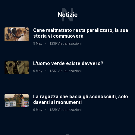
N
Notizie
Cane maltrattato resta paralizzato, la sua
storia vi commuoverà
9 May
1239 Visualizzazioni
L'uomo verde esiste davvero?
9 May
1237 Visualizzazioni
La ragazza che bacia gli sconosciuti, solo
davanti ai monumenti
9 May
1229 Visualizzazioni