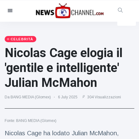
Categorie
Notizie
(4825)
Sociale e divertimento
(155)
CELEBRITÀ
Nicolas Cage elogia il
Cinema e TV
(81)
Sport
(237)
'gentile e intelligente'
Celebrità
(13938)
Julian McMahon
Moda e bellezza
(122)
Auto e motore
(5997)
Da BANG MEDIA (Glomex)
6 July 2025
304 Visualizzazioni
Cibo e bevande
(79)
Giochi
(160)
Fonte: BANG MEDIA (Glomex)
Stile di vita
(121)
Salute e fitness
(73)
Nicolas Cage ha lodato Julian McMahon,