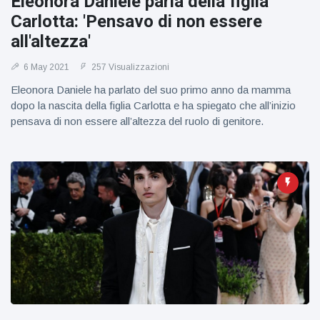
Eleonora Daniele parla della figlia
figlio dei
Carlotta: 'Pensavo di non essere
sogni’
all'altezza'
6 May 2021
257 Visualizzazioni
Eleonora Daniele ha parlato del suo primo anno da mamma
dopo la nascita della figlia Carlotta e ha spiegato che all’inizio
pensava di non essere all’altezza del ruolo di genitore.